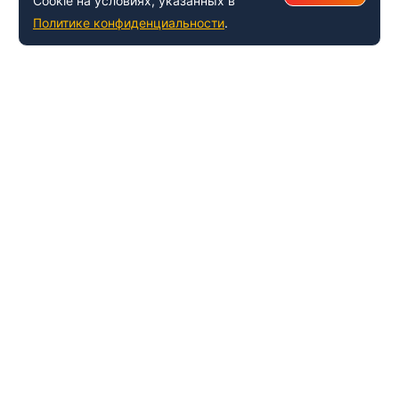
Cookie на условиях, указанных в
Политике конфиденциальности
.
+7 (495) 150-54-53
Многоканальный
8 (800) 500-41-35
ИНФОРМАЦИЯ О ЦЕНТРЕ
О компании
Наши успехи и достижения