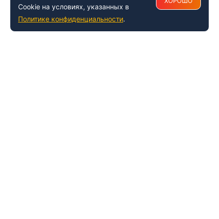
ХОРОШО
Cookie на условиях, указанных в
Политике конфиденциальности
.
+7 (495) 150-54-53
Многоканальный
8 (800) 500-41-35
ИНФОРМАЦИЯ О ЦЕНТРЕ
О компании
Наши успехи и достижения