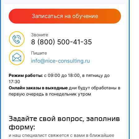
Разработка и апробация унифицированной балловой
шкалы для оценки качества продовольственных товаров
Записаться на обучение
5.6
Звоните
Разработка профиля сенсорного показателя качества
8 (800) 500-41-35
пищевого продукта
Пишите
6
info@nice-consulting.ru
Итоговая аттестация
Режим работы:
с 09:00 до 18:00, в пятницу до
17:30
Онлайн заказы в выходные
дни будут обработаны в
первую очередь в понедельник утром
Задайте свой вопрос, заполнив
форму:
и наш специалист свяжется с вами в ближайшее