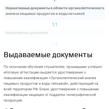
Нормативные документы в области органолептического
анализа пищевых продуктов и воды питьевой
1.1
Нормативные документы
1.2
Основные термины и номенклатура органолептических
Выдаваемые документы
показателей качества пищевых продуктов
По окончании обучения слушателям, прошедшим успешно
2
итоговую аттестацию выдается удостоверение о
Психофизиологические основы сенсорного анализа
повышении квалификации «Органолептический анализ
пищевых продуктов и воды питьевой», действующий на
2.1
всей территории РФ. Бланк удостоверения о повышении
квалификации защищен от подделок полиграфической
Природа и факторы визуальных ощущений
продукции.
2.2