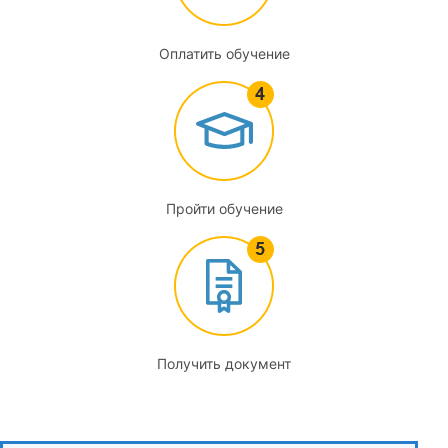
Экспертная методология в органолептическом анализе
пищевых продуктов и воды питьевой
Оплатить обучение
5.1
Формирование экспертной группы
5.2
Применение экспертных методов в профильном анализе и
Пройти обучение
при разработке балловых шкал
5.3
Отбор и обучение дегустаторов
5.4
Получить документ
Требования, предъявляемые к помещению и оснащению
для проведение органолептического анализа
5.5