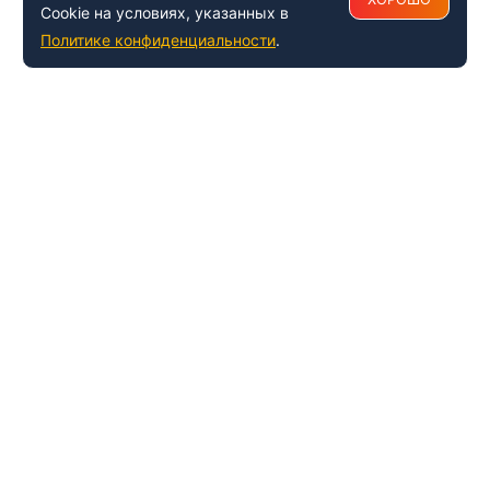
Cookie на условиях, указанных в
Политике конфиденциальности
.
+7 (495) 150-54-53
Многоканальный
8 (800) 500-41-35
ИНФОРМАЦИЯ О ЦЕНТРЕ
О компании
Наши успехи и достижения