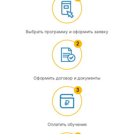
предоставляемые внешними поставщиками
2.3
Требования к процессу: рассмотрение запросов,
тендеров и договоров; обеспечение достоверности
Выбрать программу и оформить заявку
результатов; выбор, верификация и валидация методов;
представление отчетов о результатах; отбор образцов;
жалобы, управление несоответствующей работой;
обращение с объектами испытаний или калибровки;
управление данными и информацией; технические записи;
оценивание неопределенности измерений
Оформить договор и документы
2.4
Требования к системе менеджмента: варианты и
документация системы менеджмента, управление
документами; управление записями; действия связанные
с рисками и возможностями; улучшения и
корректирующие действия; внутренние аудиты и анализ
Оплатить обучение
со стороны руководства