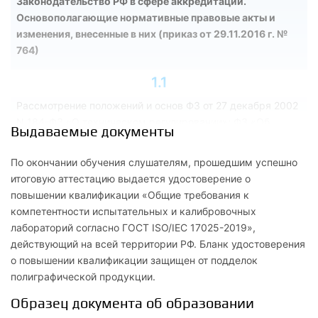
Законодательство РФ в сфере аккредитации.
Основополагающие нормативные правовые акты и
изменения, внесенные в них (приказ от 29.11.2016 г. №
764)
1.1
Рассмотрение положений и основ ФЗ от 27 декабря 2002
N 184-ФЗ «О техническом регулировании»; ФЗ «Об
Выдаваемые документы
обеспечении единства измерений» от 26 июня 2008 года N
102-ФЗ; ФЗ «Об аккредитации» от 28 декабря 2013 года№
По окончании обучения слушателям, прошедшим успешно
412-ФЗ; Приказа МЭР от 30.05.2014 г. № 326 Об
итоговую аттестацию выдается удостоверение о
утверждении критериев аккредитации, перечня
повышении квалификации «Общие требования к
документов, подтверждающих соответствия заявителя,
компетентности испытательных и калибровочных
аккредитованного лица критериям аккредитации и
лабораторий согласно ГОСТ ISO/IEC 17025-2019»,
перечня документов в области стандартизации,
действующий на всей территории РФ. Бланк удостоверения
соблюдение требования которых заявителями,
о повышении квалификации защищен от подделок
аккредитованными лицами обеспечивает их соответствие
полиграфической продукции.
критериям аккредитации; Приказа МЭР от 30.05.2014 г. №
Образец документа об образовании
326