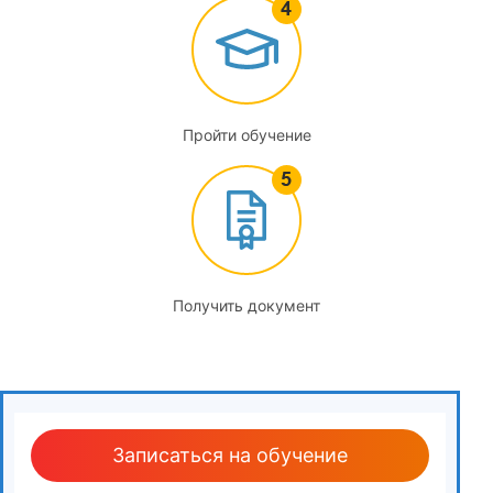
3
Внутренний аудит СМК в соответствии с требованиями
ГОСТ ИСО/МЭК 17025, ГОСТ Р ИСО 19011-2012 (п. 23.10
(а) Приказа МЭР от 30.05.2014 г.№ 326)
Пройти обучение
3.1
Структура документированной процедуры «Внутренний
аудит СМК»
3.2
Получить документ
Виды аудита. Основные подходы к формированию
годового плана аудита и программы аудита. Основные
подходы к проведению внутреннего аудита. Типовые
формы документов
3.3
Записаться на обучение
Корректирующие действия по результатам аудита