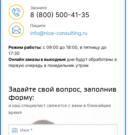
Звоните
4
8 (800) 500-41-35
Процедура управления качеством результатов
Пишите
исследований (испытаний) (п. 23.11 Приказа МЭР от
info@nice-consulting.ru
30.05.2014 г.№ 326 Основные подходы к разработке)
4.1
Режим работы:
с 09:00 до 18:00, в пятницу до
17:30
Контроль климатических условий в помещениях
Онлайн заказы в выходные
дни будут обработаны в
лаборатории
первую очередь в понедельник утром
4.2
Задайте свой вопрос, заполнив
Контроль качества дистиллированной воды
форму:
4.3
и наш специалист свяжется с вами в ближайшее
Оперативный контроль приемлемости и точности
время
результатов испытаний (измерений)
Имя
*
4.4