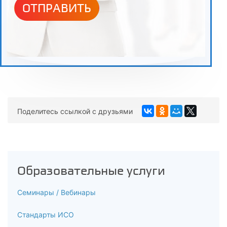
ОТПРАВИТЬ
Подходы к управлению рисками
5.3
Методы управления рисками
5.4
Доказательная база наличия системы управления
рисками в лаборатории
Поделитесь ссылкой с друзьями
5.5
Примеры документированных процедур по управлению
рисками
Образовательные услуги
6
Семинары / Вебинары
Итоговая аттестация
Стандарты ИСО