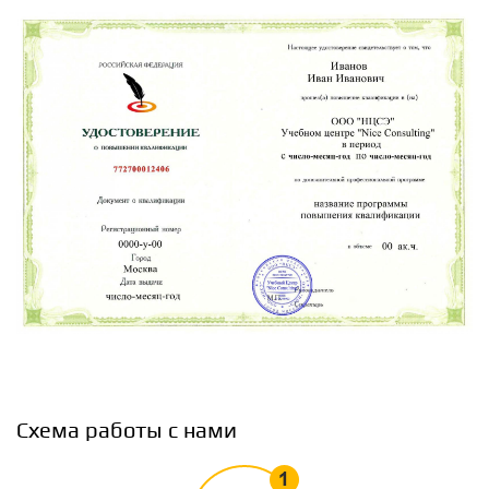
1.2
Основные подходы к разработке СМК в лаборатории
2
Общие требования к компетентности испытательных и
калибровочных лабораторий согласно ГОСТ ISO/IEC
17025-2019
2.1
Структура нормативного документа ГОСТ ISO/IEC 17025-
2019, требования беспристрастности и
конфиденциальности, требования к структуре
2.2
Требования к ресурсам: персонал, помещения и условия
Схема работы с нами
окружающей среды, оборудование, метрологическая
прослеживаемость, продукция и услуги,