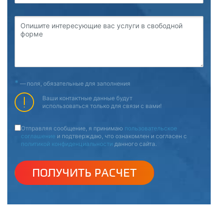
Опишите интересующие вас услуги в свободной
форме
*
—
поля, обязательные для заполнения
Ваши контактные данные будут
использоваться только для связи с вами!
Отправляя сообщение, я принимаю
пользовательское
соглашение
и подтверждаю, что ознакомлен и согласен с
политикой конфиденциальности
данного сайта.
ПОЛУЧИТЬ РАСЧЕТ