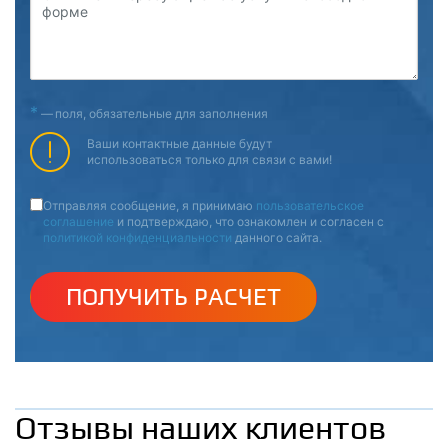
форме
*
—
поля, обязательные для заполнения
Ваши контактные данные будут
использоваться только для связи с вами!
Отправляя сообщение, я принимаю
пользовательское
соглашение
и подтверждаю, что ознакомлен и согласен с
политикой конфиденциальности
данного сайта.
ПОЛУЧИТЬ РАСЧЕТ
Отзывы наших клиентов