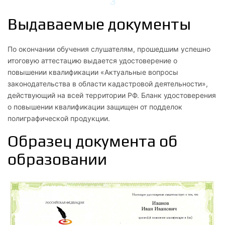
3
Права, обязанности и ответственность кадастрового
Выдаваемые документы
инженера при осуществлении кадастровой
деятельности
По окончании обучения слушателям, прошедшим успешно
итоговую аттестацию выдается удостоверение о
4
повышении квалификации «Актуальные вопросы
Стандарты осуществления кадастровой деятельности и
законодательства в области кадастровой деятельности»,
правила профессиональной этики кадастровых
действующий на всей территории РФ. Бланк удостоверения
инженеров
о повышении квалификации защищен от подделок
полиграфической продукции.
5
Образец документа об
Зачет
образовании