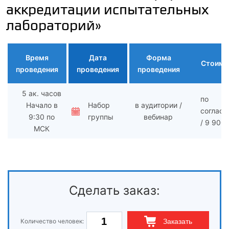
аккредитации испытательных
лабораторий»
Время
Дата
Форма
Стоимо
проведения
проведения
проведения
5 ак. часов
по
Начало в
Набор
в аудитории /
согласо
9:30 по
группы
вебинар
/ 9 900 
МСК
Сделать заказ:
Количество человек:
Заказать