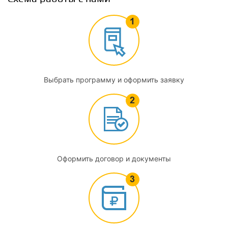
2.2
Система органов публичной власти, участвующих в
противодействии коррупции в Российской Федерации
2.3
Выбрать программу и оформить заявку
Меры по профилактике коррупции, в том числе
формирование в обществе нетерпимости к
коррупционному поведению, развитие институтов
общественного и парламентского контроля за
соблюдением законодательства Российской Федерации о
противодействии коррупции
Оформить договор и документы
2.4
Примеры участия институтов гражданского общества в
противодействии коррупции
3