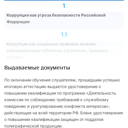
1
Коррупция как угроза безопасности Российской
Федерации
1.1
Коррупция как социально-правовое явление,
деформирующее публичное управление, правовую
систему
Выдаваемые документы
1.2
Природа и причины коррупции, содержание и угрозы,
По окончании обучения слушателям, прошедшим успешно
исходящие от коррупции. Последствия коррупции
итоговую аттестацию выдается удостоверение о
повышении квалификации по программе «Деятельность
1.3
комиссии по соблюдению требований к служебному
поведению и урегулированию конфликта интересов»,
Современные формы коррупции в Российской Федерации
действующее на всей территории РФ. Бланк удостоверения
о повышении квалификации защищен от подделок
1.4
полиграфической продукции.