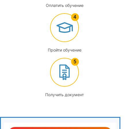
Антикоррупционные стандарты поведения отдельных
Оплатить обучение
категорий лиц
3.1
Понятие профилактики коррупции. Система мер
профилактики коррупции в Российской Федерации
Пройти обучение
3.2
Административно-правовой механизм противодействия
коррупции в профессиональной деятельности отдельных
категорий лиц. Сущность и содержание публичного
статуса. Содержание и нормативное правовое
закрепление запретов, ограничений, требований и
Получить документ
обязанностей, установленных в целях противодействия
коррупции
3.3
Конституция Российской Федерации и антикоррупционные