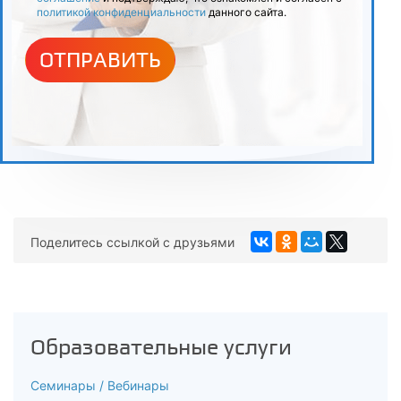
4.1
политикой конфиденциальности
данного сайта.
Положение о комиссии по соблюдению требований к
ОТПРАВИТЬ
служебному поведению и урегулированию конфликта
интересов
4.2
Роль и место аттестационных комиссий и комиссий по
координации работы по противодействию коррупции в
субъектах Российской Федерации. Задачи такой
комиссии
Поделитесь ссылкой с друзьями
4.3
Вопросы, рассматриваемые комиссией. Состав комиссии,
в том числе требования к ее членам
Образовательные услуги
4.4
Правомочность заседаний комиссии по соблюдению
Семинары / Вебинары
требований к служебному поведению и урегулированию