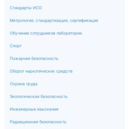
конфликта интересов
Стандарты ИСО
4.5
Метрология, стандартизация, сертификация
Основания для проведения заседания комиссии.
Обучение сотрудников лаборатории
Организационно-техническое и документационное
обеспечение деятельности комиссии
Спорт
5
Пожарная безопасность
Роль комиссии по соблюдению требований к
служебному поведению и урегулированию конфликта
Оборот наркотических средств
интересов
Охрана труда
5.1
Экологическая безопасность
Принимаемые комиссией решения. Рекомендательные и
обязательные решения комиссии
Инженерные изыскания
5.2
Радиационная безопасность