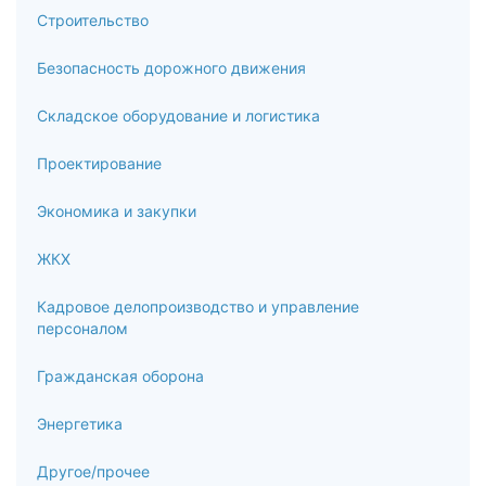
Понятие и основные признаки коррупционных
Строительство
правонарушений дисциплинарного характера
Безопасность дорожного движения
5.3
Основные виды коррупционных правонарушений
Складское оборудование и логистика
дисциплинарного характера. Порядок привлечения к
ответственности
Проектирование
5.4
Экономика и закупки
Роль комиссии в привлечении к ответственности.
ЖКХ
Критерии привлечения к ответственности
Кадровое делопроизводство и управление
5.5
персоналом
Судебная практика по делам, связанным с применением
Гражданская оборона
взысканий за коррупционные правонарушения
дисциплинарного характера
Энергетика
6
Другое/прочее