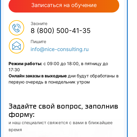
стандарты. Администрирование запретов, ограничений,
Записаться на обучение
требований и обязанностей, установленных в целях
противодействия коррупции. Основные направления
Звоните
совершенствования антикоррупционных стандартов
8 (800) 500-41-35
поведения отдельных категорий лиц
Пишите
3.4
info@nice-consulting.ru
Кодекс этики и служебного поведения
Режим работы:
с 09:00 до 18:00, в пятницу до
3.5
17:30
Онлайн заказы в выходные
дни будут обработаны в
Представление сведений о доходах, расходах, об
первую очередь в понедельник утром
имуществе и обязательствах имущественного характера
3.6
Задайте свой вопрос, заполнив
Понятие, признаки и правовая природа конфликта
форму:
интересов
и наш специалист свяжется с вами в ближайшее
3.7
время