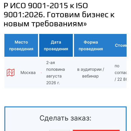
Р ИСО 9001-2015 к ISO
9001:2026. Готовим бизнес к
новым требованиям»
Место
Дата
Форма
Стоимо
проведения
проведения
проведения
2-ая
по
половина
в аудитории /
Москва
согласо
августа
вебинар
/ 22 800
2026 г.
Сделать заказ: