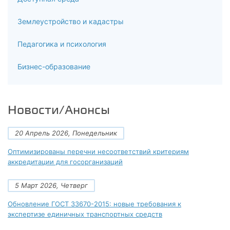
5
Землеустройство и кадастры
Улучшение, переход на ISO 9001:2026 и подготовка к
Педагогика и психология
сертификации
5.1
Бизнес-образование
Управление несоответствиями и корректирующими
действиями. Ужесточение требований к анализу коренных
Новости/Анонсы
причин. В ISO 9001:2026 — обязательное использование
структурированных методов (5 почему, Исикава, 8D)
20 Апрель 2026, Понедельник
5.2
Оптимизированы перечни несоответствий критериям
Постоянное улучшение. Новое требование: инновации как
аккредитации для госорганизаций
результат улучшения. Как организовать систему сбора
предложений и превратить улучшения в измеряемый
5 Март 2026, Четверг
экономический эффект
Обновление ГОСТ 33670-2015: новые требования к
экспертизе единичных транспортных средств
5.3