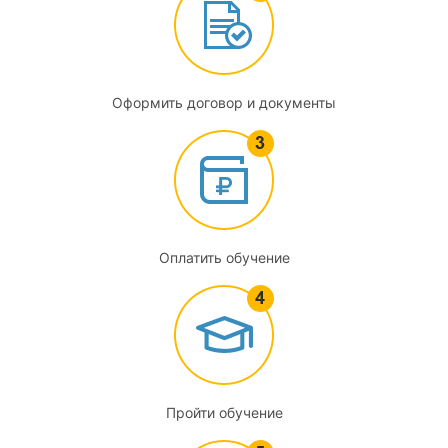
Сравнительный анализ ГОСТ Р ИСО 9001-2015 с
грядущим ISO 9001:2026. Что меняется кардинально, а
что остается неизменным. Почему новая версия — не
просто «очередное обновление», а смена парадигмы
Оформить договор и документы
1.4
Терминология, которая будет актуальна и через год.
Разбор понятий с прицелом на трактовку в ISO 9001:2026:
«контекст», «риск и возможность» (теперь разделены),
«документированная информация», «результативность» и
«эффективность»
Оплатить обучение
1.5
Структура и логика построения СМК на основе цикла
цикла Деминга (Plan-Do-Check-Act) и его применение к
системе менеджмента качества в целом и к отдельным
процессам. Взаимосвязь разделов стандарта и их
Пройти обучение
группировка в соответствии с логикой PDCA как