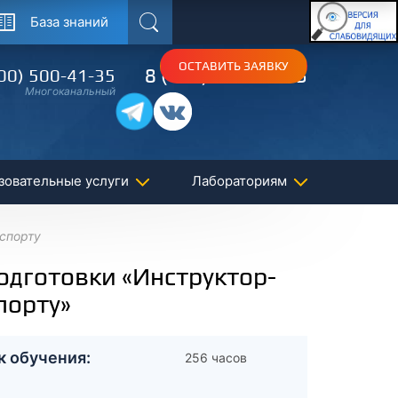
База знаний
Поиск
ОСТАВИТЬ ЗАЯВКУ
8 (495) 150-54-53
00) 500-41-35
Многоканальный
зовательные услуги
Лабораториям
 спорту
дготовки «Инструктор-
порту»
к обучения:
256 часов