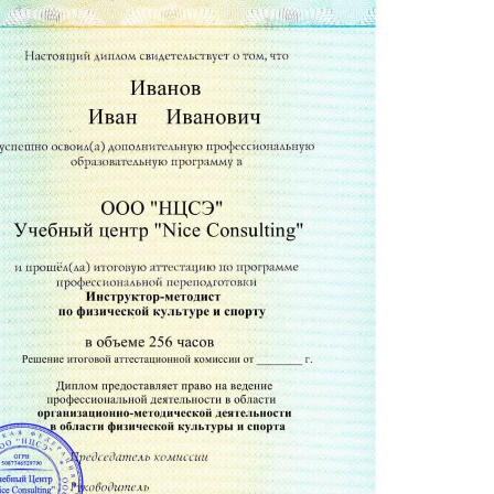
ртивной деятельности
аммы
й подготовке детей и подростков
изического воспитания
го воспитания