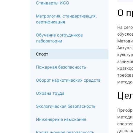
Стандарты ИСО
О 
Метрология, стандартизация,
сертификация
На сего
обусло
Обучение сотрудников
лаборатории
Методи
Актуал
Спорт
культур
занимаю
Пожарная безопасность
кратко
требова
Оборот наркотических средств
методов
Це
Охрана труда
Экологическая безопасность
Приобр
методич
Инженерные изыскания
спортив
дополни
Радиационная безопасность