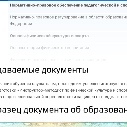
Нормативно-правовое обеспечение педагогической и сп
Нормативно-правовое регулирование в области образовани
Федерации
Основы физической культуры и спорта
Основы теории физического воспитания
2
Физиологические основы физического воспитания
даваемые документы
3
История физической культуры и спорта
4
Основы здорового образа жизни
нчании обучения слушателям, прошедшим успешно итоговую атт
готовки «Инструктор-методист по физической культуре и спорт
5
Физическая культура в обеспечении двигательной и интел
а о профессиональной переподготовки защищен от подделок по
азец документа об образова
6
Контроль и самоконтроль при занятиях физическими упра
7
Профессионально-прикладная физическая подготовка спо