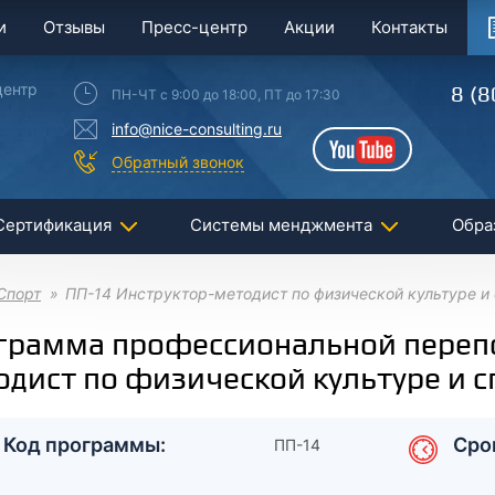
и
Отзывы
Пресс-центр
Акции
Контакты
центр
8 (8
ПН-ЧТ с 9:00 до 18:00, ПТ до 17:30
info@nice-consulting.ru
YouTube
Обратный звонок
Сертификация
Системы менджмента
Обра
Спорт
ПП-14 Инструктор-методист по физической культуре и
грамма профессиональной перепо
одист по физической культуре и с
Код программы:
Сро
ПП-14