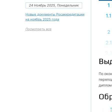
1
24 Ноябрь 2025, Понедельник
Новые документы Росаккредитации
1.1
на ноябрь 2025 года
Посмотреть все
2
2.1
2.
Вы
2.
2.
По око
перепод
2.
диплом
Обр
2.
2.