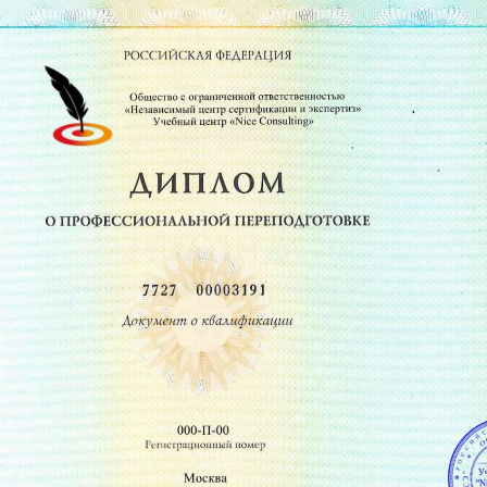
8
Адаптация и спорт
Психолого-педагогические аспекты сопровождения спо
Теоретические и практические основы педагогики
2
Основы возрастной и спортивной психологии
Профильная деятельность. Предметная деятельность
Методика разработки спортивной образовательной прогр
2
Физическая культура в общекультурной и профессионально
3
Общая и специальная физическая подготовка в процессе ф
4
Основы адаптации организма к физическим нагрузкам
5
Методика преподавания физической культуры и физическо
Спортивная медицина