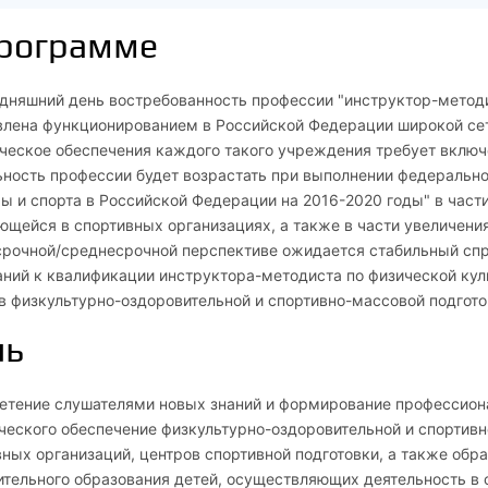
программе
дняшний день востребованность профессии "инструктор-методи
влена функционированием в Российской Федерации широкой сет
ческое обеспечения каждого такого учреждения требует включе
ьность профессии будет возрастать при выполнении федеральн
ы и спорта в Российской Федерации на 2016-2020 годы" в част
щейся в спортивных организациях, а также в части увеличени
срочной/среднесрочной перспективе ожидается стабильный спр
ний к квалификации инструктора-методиста по физической кул
 физкультурно-оздоровительной и спортивно-массовой подгото
ль
етение слушателями новых знаний и формирование профессиона
еского обеспечение физкультурно-оздоровительной и спортивн
ных организаций, центров спортивной подготовки, а также обр
тельного образования детей, осуществляющих деятельность в о