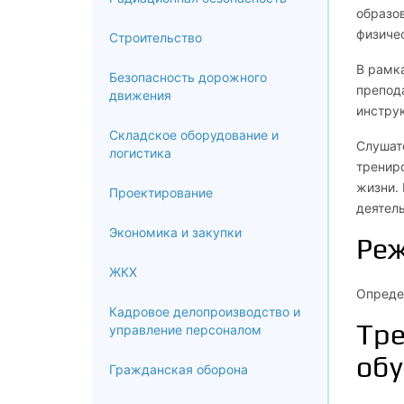
образо
физичес
Строительство
В рамк
Безопасность дорожного
препод
движения
инстру
Складское оборудование и
Слушат
логистика
трениро
жизни.
Проектирование
деятел
Экономика и закупки
Ре
ЖКХ
Определ
Кадровое делопроизводство и
Тре
управление персоналом
обу
Гражданская оборона