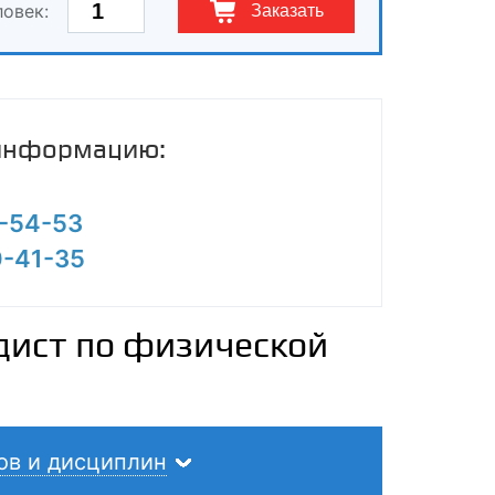
ловек:
Заказать
 информацию:
0-54-53
0-41-35
дист по физической
ов и дисциплин