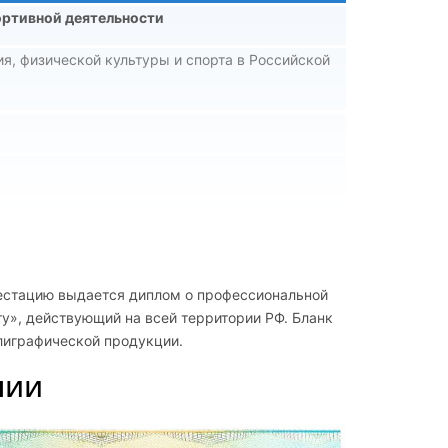
ортивной деятельности
я, физической культуры и спорта в Российской
естацию выдается диплом о профессиональной
у», действующий на всей территории РФ. Бланк
лектуальной деятельности
лиграфической продукции.
нии
жнениями
ртсменов