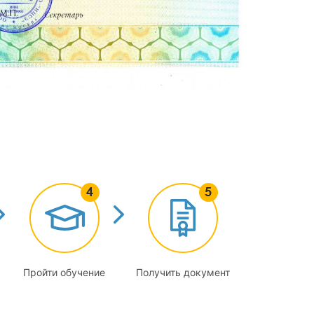
ической культуры и спорта
ми спортсменами
ровочного процесса в различных климато-
ультуры
Пройти обучение
Получить документ