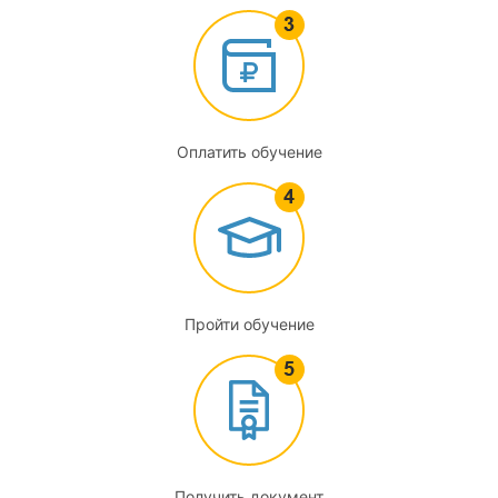
3.1
Биомеханические характеристики тела человека и его
движений
3.2
Оплатить обучение
Строение и функции биомеханической системы
двигательного аппарата
3.3
Биомеханика двигательных действий
Пройти обучение
3.4
Системы движений и организация управления ими
3.5
Сохранение и изменение положения тела
Получить документ