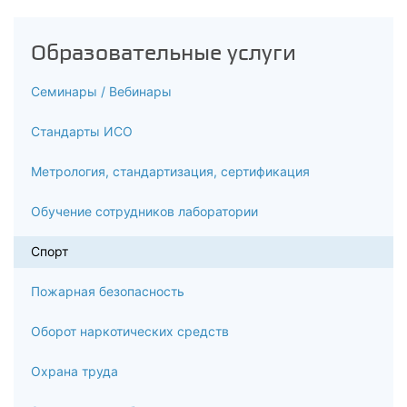
6.3
Теория обучающей деятельности как дидактическая
Образовательные услуги
основа
Семинары / Вебинары
6.4
Стандарты ИСО
Профессионально-педагогическая деятельность
спортивного педагога
Метрология, стандартизация, сертификация
6.5
Обучение сотрудников лаборатории
Методы и средства педагогической деятельности
спортивного педагога
Спорт
6.6
Пожарная безопасность
Формы организации педагогического процесса
Оборот наркотических средств
6.7
Охрана труда
Система воспитательной деятельности спортивного