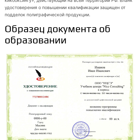
кикбоксингу», действующий на всей территории РФ. Бланк
физической культуры
удостоверения о повышении квалификации защищен от
подделок полиграфической продукции.
2
Образец документа об
Анатомия и физиология человека
образовании
2.1
Клетки и ткани
2.2
Кости и их соединения
2.3
Мышечная система
2.4
Внутренние органы