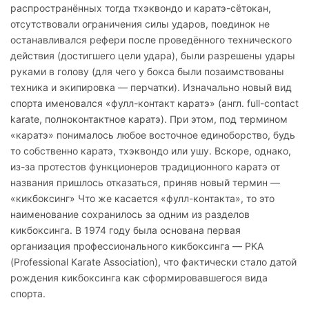
распространённых тогда тхэквондо и каратэ-сётокан,
отсутствовали ограничения силы ударов, поединок не
останавливался рефери после проведённого технического
действия (достигшего цели удара), были разрешены удары
руками в голову (для чего у бокса были позаимствованы
техника и экипировка — перчатки). Изначально новый вид
спорта именовался «фулл-контакт каратэ» (англ. full-contact
karate, полноконтактное каратэ). При этом, под термином
«каратэ» понималось любое восточное единоборство, будь
то собственно каратэ, тхэквондо или ушу. Вскоре, однако,
из-за протестов функционеров традиционного каратэ от
названия пришлось отказаться, приняв новый термин —
«кикбоксинг» Что же касается «фулл-контакта», то это
наименование сохранилось за одним из разделов
кикбоксинга. В 1974 году была основана первая
организация профессионального кикбоксинга — PKA
(Professional Karate Association), что фактически стало датой
рождения кикбоксинга как сформировавшегося вида
спорта.