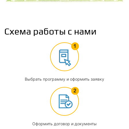
2.5
Обмен веществ и энергии
2.6
Схема работы с нами
Железы внутренней секреции
2.7
Сердечно-сосудистая система
2.8
Нервная система
Выбрать программу и оформить заявку
2.9
Органы чувств
3
Биомеханика двигательной деятельности
Оформить договор и документы