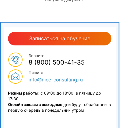
3.6
Спортивно-техническое мастерство
4
Теория физической культуры и осуществление
Записаться на обучение
тренировочного процесса
4.1
Звоните
8 (800) 500-41-35
Общая характеристика теории физической культуры
Пишите
4.2
info@nice-consulting.ru
Содержание и методики занятий физическими
Режим работы:
с 09:00 до 18:00, в пятницу до
упражнениями
17:30
Онлайн заказы в выходные
дни будут обработаны в
4.3
первую очередь в понедельник утром
Теория спорта