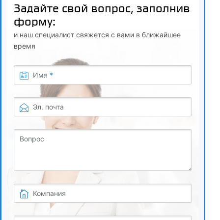
5
Задайте свой вопрос, заполнив
Гигиенические основы физической культуры и спорта
форму:
и наш специалист свяжется с вами в ближайшее
5.1
время
Гигиена – основа профилактики заболеваний
Имя
*
5.2
Личная гигиена. Закаливание
Эл. почта
5.3
Гигиенические требования к факторам внешней среды
Вопрос
при занятиях физической культурой и спортом
5.4
Гигиенические требования к открытым и крытым
Компания
спортивным сооружениям
5.5