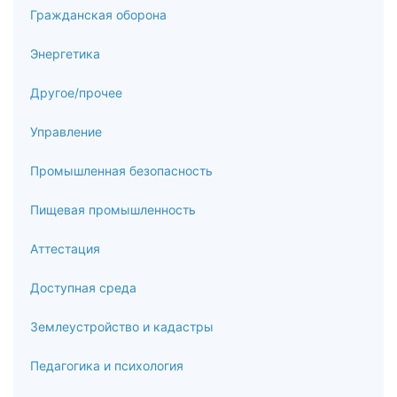
Международное спортивное движение и психология
Гражданская оборона
спорта
Энергетика
7.2
Другое/прочее
Методологические основы спортивной психологии
Управление
7.3
Промышленная безопасность
Психомоторные способности человека
Пищевая промышленность
7.4
Изучение мотиваций и эмоций в спортивной психологии
Аттестация
7.5
Доступная среда
Спортивная психофизиология
Землеустройство и кадастры
7.6
Педагогика и психология
Когнитивные процессы в спорте