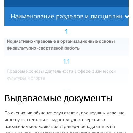
Наименование разделов и дисциплин
1
Нормативно-правовые и организационные основы
физкультурно-спортивной работы
1.1
Правовые основы деятельности в сфере физической
культуры и спорта
1.2
Выдаваемые документы
Маркетинг физкультурно-спортивных мероприятий и услуг
По окончании обучения слушателям, прошедшим успешно
1.3
итоговую аттестацию выдается удостоверение о
Организация и осуществление образовательной,
повышении квалификации «Тренер-преподаватель по
тренировочной и методической деятельности в области