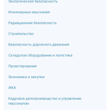
педагога
Экологическая безопасность
6.8
Инженерные изыскания
Педагогическое мастерство спортивного педагога
Радиационная безопасность
6.9
Строительство
Педагогические технологии и инновации в сфере
Безопасность дорожного движения
физической культуры и спорта
Складское оборудование и логистика
6.10
Педагогическое творчество, факторы продуктивной
Проектирование
педагогической деятельности в сфере физической
культуры и спорта
Экономика и закупки
7
ЖКХ
Психология физической культуры и спорта
Кадровое делопроизводство и управление
персоналом
7.1