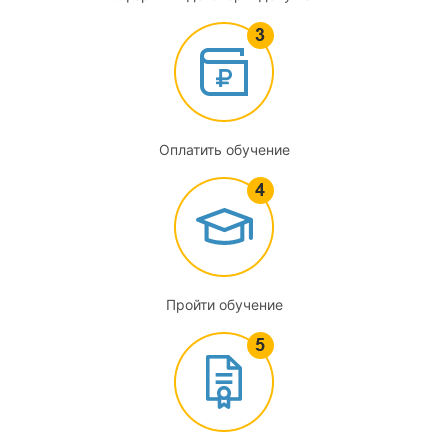
Развитие гибкости и координационных способностей
5
Педагогический контроль в подготовке юных
спортсменов
Оплатить обучение
5.1
Этапный контроль
5.2
Текущий и оперативный контроль
Пройти обучение
6
Построение тренировки юных спортсменов
7
Психологические основы действия тренера в детско-