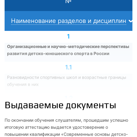
№
Наименование разделов и дисциплин
1
Организационные и научно-методические перспективы
развития детско-юношеского спорта в России
1.1
Разновидности спортивных школ и возрастные границы
обучения в них
1.2
Выдаваемые документы
Сроки формирования спортивного мастерства
По окончании обучения слушателям, прошедшим успешно
2
итоговую аттестацию выдается удостоверение о
Научно-методические проблемы спортивного отбора
повышении квалификации «Современные основы детско-