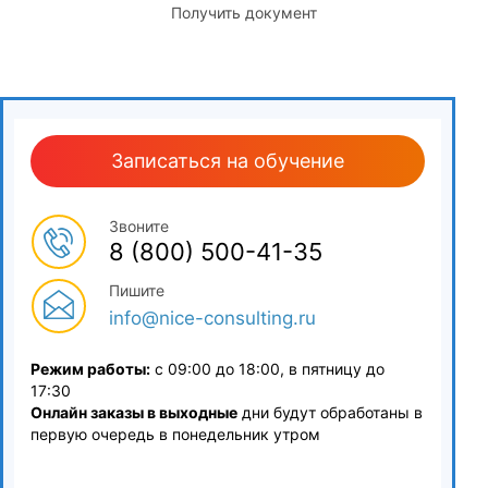
юношеском спорте
Получить документ
7.1
Проблема подготовки спортивного резерва и подходы к ее
решению
Записаться на обучение
7.2
Учет психологических трудностей юных спортсменов,
Звоните
связанных с началом спортивной карьеры
8 (800) 500-41-35
7.3
Пишите
Помощь спортсменам в преодолении соревновательного
info@nice-consulting.ru
стресса
Режим работы:
с 09:00 до 18:00, в пятницу до
7.4
17:30
Онлайн заказы в выходные
дни будут обработаны в
Методы и средства формирования оптимального
первую очередь в понедельник утром
мотивационного климата в детской команде