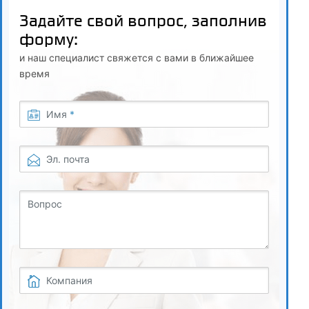
7.5
Задайте свой вопрос, заполнив
Рекомендации тренеру по повышению мотивации к
форму:
занятиям у юных спортсменов
и наш специалист свяжется с вами в ближайшее
7.6
время
Формирование личностной готовности к спортивной
деятельности у юных спортсменов
Имя
*
7.7
Эл. почта
Создание условий для развития значимых личностных
характеристик юных спортсменов
Вопрос
7.8
Формирование самооценки и уровня притязаний
8
Компания
Зачет