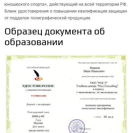
юношеского спорта», действующий на всей территории РФ.
2.1
Бланк удостоверения о повышении квалификации защищен
от подделок полиграфической продукции.
Развитие проблемы спортивного отбора в стране
Образец документа об
2.2
образовании
Этапы спортивного отбора
3
Возрастные особенности занятий с юными
спортсменами
3.1
Учет возрастных особенностей функций организма юных
спортсменов
3.2
Построение тренировочных занятий