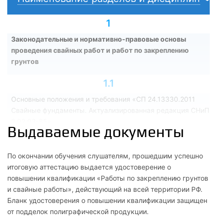
1
Законодательные и нормативно-правовые основы
проведения свайных работ и работ по закреплению
грунтов
1.1
Основные положения и требования «СП 24.13330.2011
Свайные фундаменты. Актуализированная редакция СНиП
2.02.03-85»
Выдаваемые документы
1.2
По окончании обучения слушателям, прошедшим успешно
Основные положения и требования «СП 45.13330.2017
итоговую аттестацию выдается удостоверение о
Земляные сооружения, основания и фундаменты.
повышении квалификации «Работы по закреплению грунтов
Актуализированная редакция СНиП 3.02.01-87 (с
и свайные работы», действующий на всей территории РФ.
Изменениями N 1, 2)»
Бланк удостоверения о повышении квалификации защищен
от подделок полиграфической продукции.
2