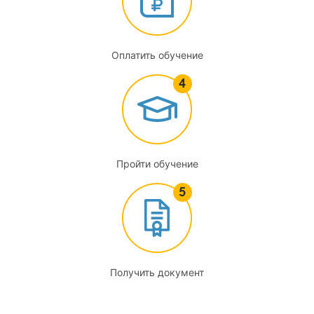
3.3
Устройство ростверков
Оплатить обучение
3.4
Устройство забивных и буронабивных свай
3.5
Термическое укрепление грунтов
Пройти обучение
3.6
Цементация грунтовых оснований с забивкой инъекторов
3.7
Силикатизация и смолизация грунтов
Получить документ
3.8
Работы по возведению сооружений способом «стена в