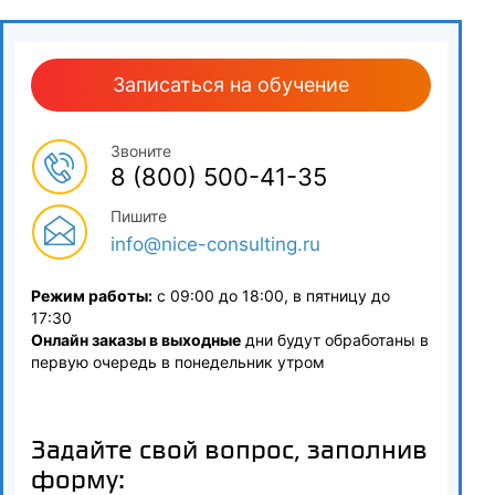
грунте»
3.9
Записаться на обучение
Погружение и подъем стальных и шпунтованных свай
Звоните
4
8 (800) 500-41-35
Безопасность труда в строительстве
Пишите
4.1
info@nice-consulting.ru
Правила по охране труда при строительстве
Режим работы:
с 09:00 до 18:00, в пятницу до
17:30
4.2
Онлайн заказы в выходные
дни будут обработаны в
первую очередь в понедельник утром
Безопасность труда в строительстве в соответствии с
Постановлением Госстроя РФ от 23.07.2001 N 80 «О
принятии строительных норм и правил Российской
Федерации «Безопасность труда в строительстве. Часть 1.
Задайте свой вопрос, заполнив
Общие требования. СНиП 12-03-2001»
форму: