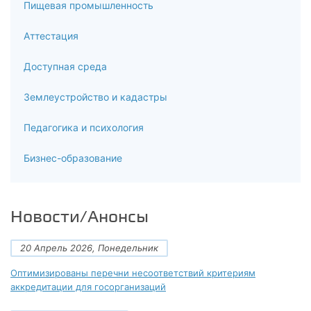
Пищевая промышленность
6.5
Аттестация
Внутрилабораторный контроль качества измерений
(испытаний) в соответствии с требованиями
Доступная среда
6.6
Землеустройство и кадастры
ГОСТ Р ИСО 5725 и РМГ 76-2014: оперативный контроль
Педагогика и психология
приемлемости и точности результатов испытаний
(измерений), методы статистического контроля
Бизнес-образование
6.7
Межлабораторные сличительные испытания
Новости/Анонсы
7
20 Апрель 2026, Понедельник
Итоговая аттестация
Оптимизированы перечни несоответствий критериям
аккредитации для госорганизаций