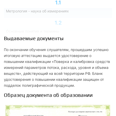
1.1
Метрология - наука об измерениях
1.2
Основные понятия и термины
Выдаваемые документы
1.3
По окончании обучения слушателям, прошедшим успешно
Физические величины и их размерность
итоговую аттестацию выдается удостоверение о
повышении квалификации «Поверка и калибровка средств
1.4
измерений параметров потока, расхода, уровня и объема
Шкалы физических величин
веществ», действующий на всей территории РФ. Бланк
удостоверения о повышении квалификации защищен от
1.5
подделок полиграфической продукции.
Системы единиц физических величин
Образец документа об образовании
1.6
Международная система единиц физических величин