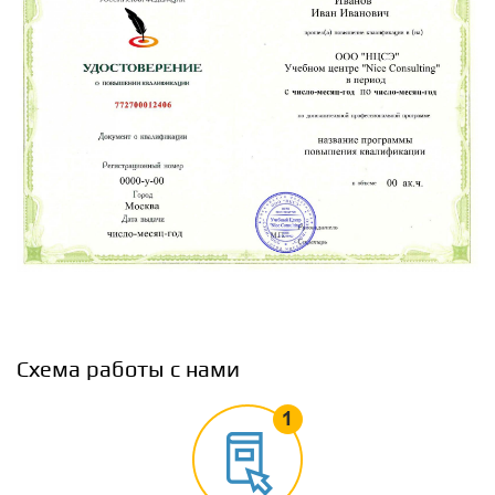
1.7
Эталоны единиц физических величин
2
Виды, средства, методы и методики измерений
2.1
Виды измерений и их характеристика
2.2
Методы измерений
Схема работы с нами
2.3
Методики измерений
2.4