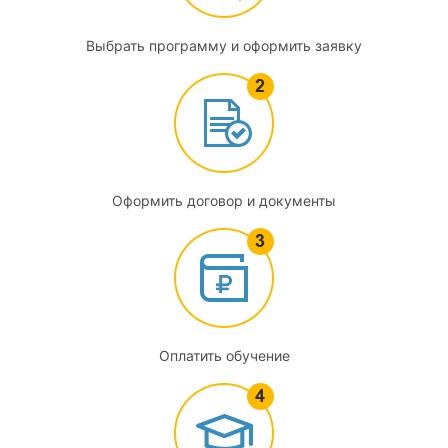
Классификация средств измерений
Выбрать программу и оформить заявку
2.5
Метрологические характеристики средств измерений
2.6
Классификация погрешностей средств измерений
Оформить договор и документы
2.7
Классы точности средств измерений
2.8
Выбор средств измерений
Оплатить обучение
3
Поверка и калибровка средств измерений параметров
потока, расхода, уровня и объема веществ