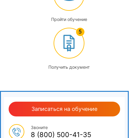
3.1
Средства измерений параметров потока
Пройти обучение
(метрологические характеристики, методики измерений)
и их поверка
3.2
Поверка и калибровка средств измерений расхода
жидкостей и газа
Получить документ
3.3
Поверка и калибровка средств измерения количества
жидких и газообразных сред
4
Записаться на обучение
Законодательная и организационная основы
метрологического обеспечения деятельности
Звоните
испытательных и калибровочных лабораторий
8 (800) 500-41-35