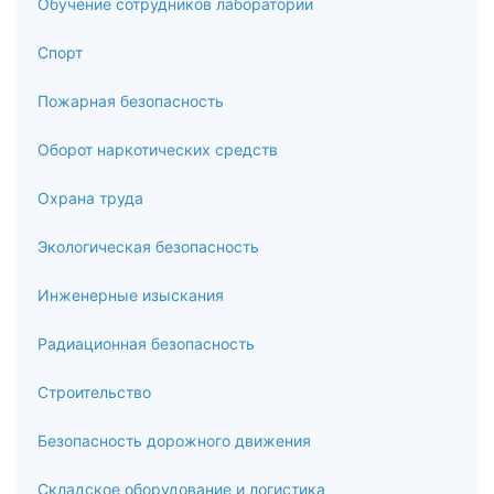
Обучение сотрудников лаборатории
5.4
Спорт
Документация по оснащенности лаборатории средствами
Пожарная безопасность
измерений, испытательным оборудованием,
вспомогательным оборудованием, стандартными
Оборот наркотических средств
образцами, содержащая сведения, предусмотренные
Критериями аккредитации
Охрана труда
5.5
Экологическая безопасность
Фонд нормативных документов испытательной
Инженерные изыскания
лаборатории: формирование и актуализация
6
Радиационная безопасность
Управление качеством результатов исследований
Строительство
(испытаний)
Безопасность дорожного движения
6.1
Складское оборудование и логистика
Метрологическое обеспечение методик количественного