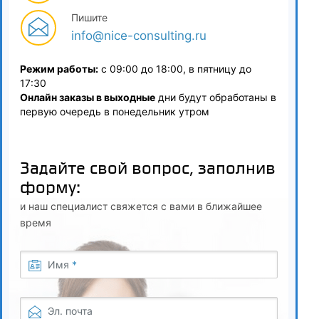
4.1
Пишите
info@nice-consulting.ru
Метрологическое обеспечение: определение, цели и
задачи; специализация по направлениям деятельности
Режим работы:
с 09:00 до 18:00, в пятницу до
17:30
4.2
Онлайн заказы в выходные
дни будут обработаны в
Нормативно-правовые основы метрологического
первую очередь в понедельник утром
обеспечения: ФЗ «О техническом регулировании», ФЗ «Об
обеспечении единства измерений», Приказа
Минэкономразвития №326, ГОСТ ISO/IEC 17025-2019
Задайте свой вопрос, заполнив
форму:
4.3
и наш специалист свяжется с вами в ближайшее
Аттестованные и стандартизованные методики
время
измерений. Требования ГОСТ Р 8.563-2009 к построению
и изложению методик (методов) измерения
Имя
*
4.4
Средства измерения. Испытания с целью утверждения
Эл. почта