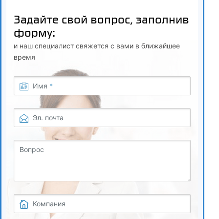
3.2
Задайте свой вопрос, заполнив
Оценивание требований к точности измерений
форму:
3.3
и наш специалист свяжется с вами в ближайшее
Установление полноты и правильности требований к
время
средствам измерений
Имя
*
3.4
Оценивание соответствия точности измерений заданным
требованиям
Эл. почта
3.5
Вопрос
Оценивание контролепригодности конструкции
3.6
Установление полноты и правильности требований к
Компания
методикам измерений