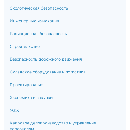
регламентов
Экологическая безопасность
4.8
Инженерные изыскания
Метрологическая экспертиза эксплуатационной
Радиационная безопасность
документации
Строительство
4.9
Метрологическая экспертиза отчета о научно-
Безопасность дорожного движения
исследовательской работе
Складское оборудование и логистика
4.10
Проектирование
Метрологическая экспертиза программного обеспечения
средств измерений
Экономика и закупки
5
ЖКХ
Итоговая аттестация
Кадровое делопроизводство и управление
персоналом