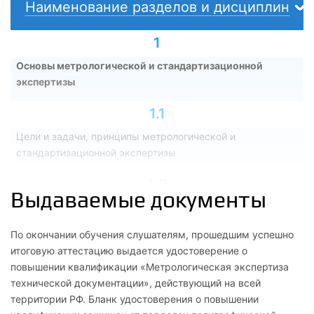
Наименование разделов и дисциплин
1
Основы метрологической и стандартизационной
экспертизы
1.1
Цели и задачи, принципы метрологической и
стандартизационной экспертизы
1.2
Выдаваемые документы
Организация метрологической и стандартизационной
экспертизы
По окончании обучения слушателям, прошедшим успешно
итоговую аттестацию выдается удостоверение о
1.3
повышении квалификации «Метрологическая экспертиза
Законодательные основы проведения метрологической
технической документации», действующий на всей
экспертизы
территории РФ. Бланк удостоверения о повышении