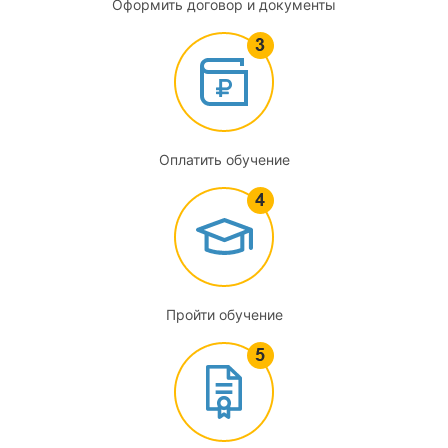
Оформить договор и документы
2.4
Требования к специалистам, проводящим
метрологическую экспертизу. Права и обязанности
специалистов, на которых возложено проведение
метрологической экспертизы
Оплатить обучение
2.5
Требования к нормативному документу предприятий,
регламентирующих организацию и порядок проведения
метрологической экспертизы.
2.6
Пройти обучение
Реализация результатов метрологической экспертизы
2.7
Характерные ошибки, выявляемые при проведении
метрологической экспертизы технической документации