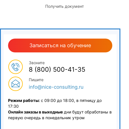
2.8
Получить документ
Особенности метрологической экспертизы в период
гармонизации российских и международных стандартов
и повышение эффективности метрологической экспертизы
2.9
Записаться на обучение
Расчет экономического эффекта метрологической
экспертизы
Звоните
8 (800) 500-41-35
3
Пишите
Пути решения основных задач метрологической
info@nice-consulting.ru
экспертизы технической документации
3.1
Режим работы:
с 09:00 до 18:00, в пятницу до
17:30
Анализ рациональности номенклатуры измеряемых
Онлайн заказы в выходные
дни будут обработаны в
параметров. Методики выполнения измерений
первую очередь в понедельник утром