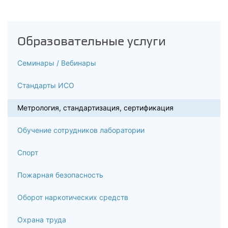
Метрологическая экспертиза технических условий
4.3
Образовательные услуги
Метрологическая экспертиза программ и методик
испытаний
Семинары / Вебинары
4.4
Стандарты ИСО
Метрологическая экспертиза методик измерений
Метрология, стандартизация, сертификация
4.5
Обучение сотрудников лаборатории
Метрологическая экспертиза чертежей
Спорт
4.6
Метрологическая экспертиза технологической
Пожарная безопасность
документации
Оборот наркотических средств
4.7
Охрана труда
Метрологическая экспертиза технологических