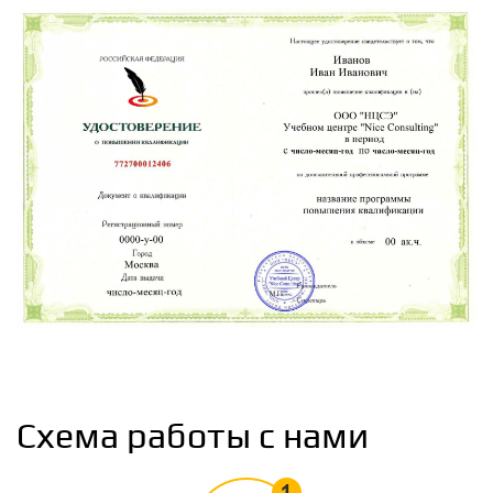
3.1
Методика разработки спортивной образовательной
программы
3.2
Физическая культура в общекультурной и
профессиональной подготовке детей и подростков
3.3
Общая и специальная физическая подготовка в процессе
физического воспитания
3.4
Основы адаптации организма к физическим нагрузкам
Схема работы с нами
3.5