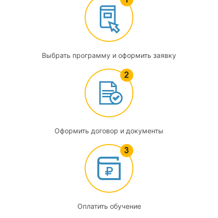
Методика преподавания физической культуры и
физического воспитания
4
Спортивная медицина
Выбрать программу и оформить заявку
4.1
Основы общей патологии
4.2
Клинические и параклинические методы обследования
Оформить договор и документы
4.3
Врачебно-педагогический контроль за занимающимися
физической культуры и спорта
4.4
Оплатить обучение
Особенности врачебно-педагогического контроля за