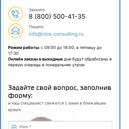
Психология спорта
Звоните
8 (800) 500-41-35
5.1
Пишите
Методологические основы спортивной психологии
info@nice-consulting.ru
5.2
Режим работы:
с 09:00 до 18:00, в пятницу до
Спорт и психическое здоровье
17:30
Онлайн заказы в выходные
дни будут обработаны в
5.3
первую очередь в понедельник утром
Изучение мотивации и эмоций в спортивной психологии
Задайте свой вопрос, заполнив
5.4
форму:
Спортивная психофизиология
и наш специалист свяжется с вами в ближайшее
5.5
время
Когнитивные процессы в спорте
Имя
*