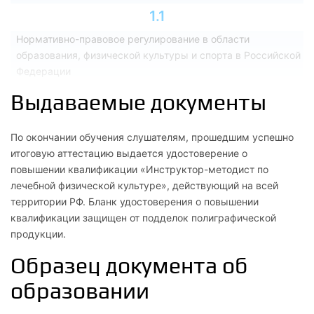
1.1
Нормативно-правовое регулирование в области
образования, физической культуры и спорта в Российской
Федерации
Выдаваемые документы
2
Психолого-педагогические аспекты сопровождения
По окончании обучения слушателям, прошедшим успешно
спортивной деятельности
итоговую аттестацию выдается удостоверение о
повышении квалификации «Инструктор-методист по
2.1
лечебной физической культуре», действующий на всей
Теоретические и практические основы педагогики
территории РФ. Бланк удостоверения о повышении
квалификации защищен от подделок полиграфической
2.2
продукции.
Основы возрастной и спортивной психологии
Образец документа об
3
образовании
Профильная деятельность. Предметная деятельность