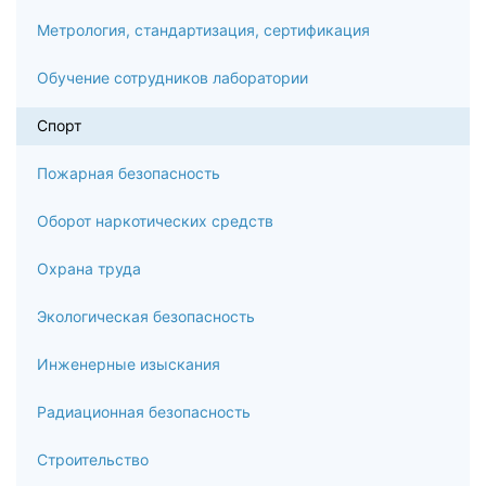
Профессиональные средства работы инструктора-
методиста
Метрология, стандартизация, сертификация
8
Обучение сотрудников лаборатории
Лечебная физическая культура
Спорт
8.1
Пожарная безопасность
Краткая история возникновения и развития лечебной
физкультуры
Оборот наркотических средств
8.2
Охрана труда
Общие основы лечебной физической культуры
Экологическая безопасность
8.3
Инженерные изыскания
Лечебная физкультура при заболеваниях сердечно-
Радиационная безопасность
сосудистой системы
Строительство
8.4