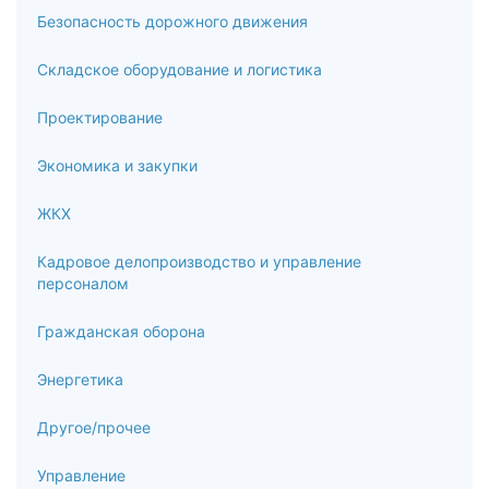
Лечебная физкультура при заболеваниях органов дыхания
Безопасность дорожного движения
8.5
Складское оборудование и логистика
Лечебная физкультура при заболеваниях органов
Проектирование
пищеварения
Экономика и закупки
8.6
Лечебная физкультура при некоторых заболеваниях
ЖКХ
системы крови
Кадровое делопроизводство и управление
8.7
персоналом
Лечебная физкультура при заболеваниях почек и
Гражданская оборона
мочевыводящих путей
Энергетика
8.8
Другое/прочее
Лечебная физкультура при заболеваниях желез
внутренней секреции и расстройствах обмена веществ
Управление