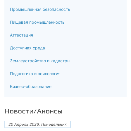
8.9
Промышленная безопасность
Лечебная физкультура в травматологии и ортопедии
Пищевая промышленность
8.10
Аттестация
Лечебная физическая культура в хирургии
Доступная среда
8.11
Лечебная физкультура при травмах и заболеваниях
Землеустройство и кадастры
центральной и периферической нервной системы
Педагогика и психология
8.12
Бизнес-образование
Лечебная физкультура при психических заболеваниях и
неврозах
8.13
Новости/Анонсы
Лечебная физкультура при детских заболеваниях
20 Апрель 2026, Понедельник