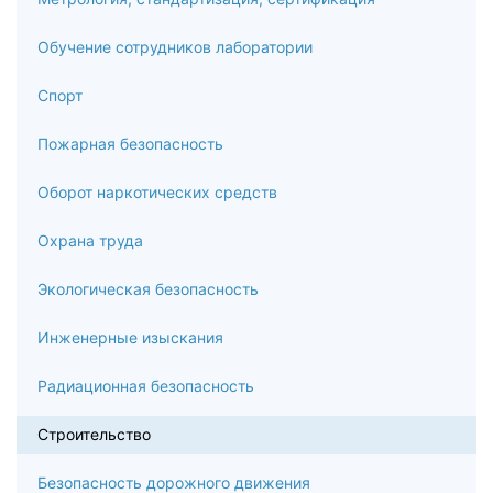
строительством объектов
Обучение сотрудников лаборатории
7
Спорт
Монтаж систем отопления, вентиляции,
теплогазоснабжения, водоснабжения и водоотведения
Пожарная безопасность
7.1
Оборот наркотических средств
Монтаж систем отопления:
Охрана труда
Основные требования к системам отопления
Экологическая безопасность
Классификация систем отопления
Инженерные изыскания
Основные методы организации монтажных работ
Радиационная безопасность
Монтаж отопительных приборов
Строительство
Испытания систем отопления
Эксплуатация систем отопления
Безопасность дорожного движения