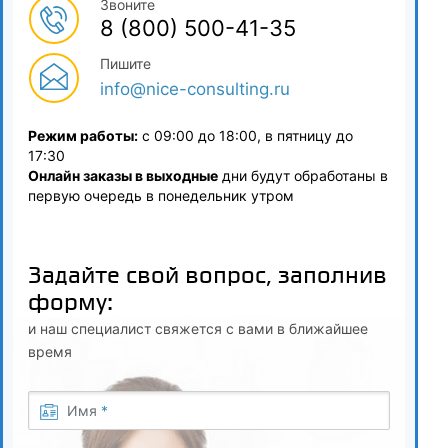
Звоните
8 (800) 500-41-35
Судебная практика в строительстве
Пишите
6
info@nice-consulting.ru
Монтаж технологического оборудования и
пусконаладочные работы
Режим работы:
с 09:00 до 18:00, в пятницу до
17:30
6.1
Онлайн заказы в выходные
дни будут обработаны в
первую очередь в понедельник утром
Монтаж технологического оборудования:
номенклатура и основные организационно-
технологические решения по монтажу;
Задайте свой вопрос, заполнив
форму:
дополнительные технические требования к монтажу;
и наш специалист свяжется с вами в ближайшее
охрана труда при выполнении монтажных работ;
время
монтажная технологичность;
Имя
*
монтаж технологического оборудования