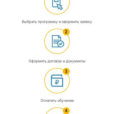
Оценка экономической эффективности строительного
производства
3.3
Выбрать программу и оформить заявку
Оценка достоверности сметной стоимости возведения
объекта капитального строительства
4
Инновации в строительстве
Оформить договор и документы
4.1
Автоматизация процессов управления строительством и
городскими строительными программами и
управленческие новации в строительстве
4.2
Оплатить обучение
Технологические новации в строительстве