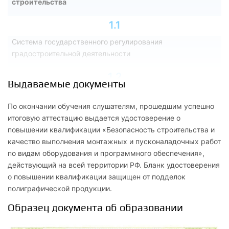
строительства
1.1
Система государственного регулирования
градостроительной деятельности
1.2
Выдаваемые документы
Система технического регулирования в строительстве и
безопасность строительного производства
По окончании обучения слушателям, прошедшим успешно
итоговую аттестацию выдается удостоверение о
1.3
повышении квалификации «Безопасность строительства и
качество выполнения монтажных и пусконаладочных работ
Стандарты и правила саморегулируемых организаций
по видам оборудования и программного обеспечения»,
действующий на всей территории РФ. Бланк удостоверения
2
о повышении квалификации защищен от подделок
Организация инвестиционно-строительных процессов
полиграфической продукции.
Образец документа об образовании
2.1
Методология инвестиций в строительство