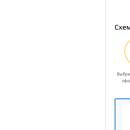
6.
Схем
6.
7
7.1
7.
Выбра
офо
7.
7.
8
8.1