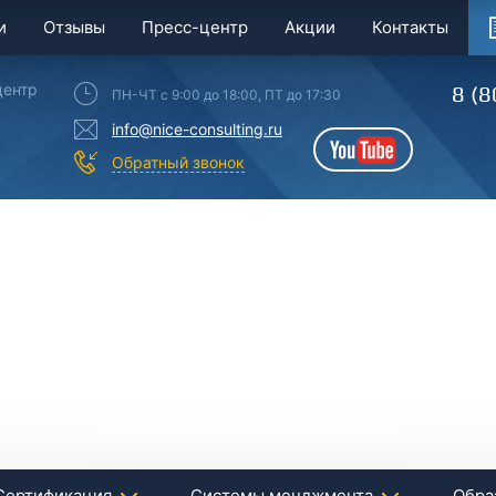
и
Отзывы
Пресс-центр
Акции
Контакты
центр
8 (8
ПН-ЧТ с 9:00 до 18:00, ПТ до 17:30
info@nice-consulting.ru
YouTube
Обратный звонок
Сертификация
Системы менджмента
Обра