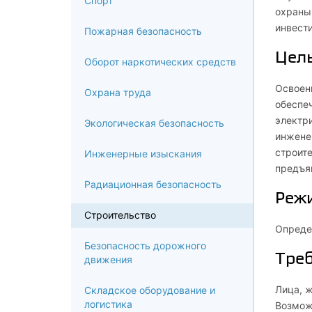
Спорт
охраны 
инвест
Пожарная безопасность
Цел
Оборот наркотических средств
Освоени
Охрана труда
обеспеч
электри
Экологическая безопасность
инженер
строите
Инженерные изыскания
предъя
Радиационная безопасность
Реж
Строительство
Определ
Безопасность дорожного
Треб
движения
Лица, 
Складское оборудование и
логистика
Возмож