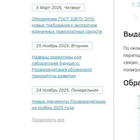
1.
5 Март 2026, Четверг
2
Обновление ГОСТ 33670-2015:
новые требования к экспертизе
2.1
единичных транспортных средств
Выд
2.
25 Ноябрь 2025, Вторник
По око
перепод
2.
Названы ориентиры для
связи»
лабораторий будущего:
3
Росаккредитация обозначила
полигр
приоритеты развития
Обра
3.1
24 Ноябрь 2025, Понедельник
3.
Новые документы Росаккредитации
на ноябрь 2025 года
3.
Посмотреть все
4
4.1