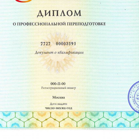
2
Методология строительного контроля
3
Строительная экспертиза
4
Исполнительная документация в строительстве
5
Судебная практика в строительстве
Инновации в строительстве
Автоматизация процессов управления строительством и 
управленческие новации в строительстве
2
Технологические новации в строительстве
Устройство инженерных систем, электрических сетей и л
Устройство внутренних инженерных систем и оборудов. з
2
Устройство наружных электрических сетей и линий связи