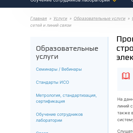
Главная
Услуги
Образовательные услуги
сетей и линий связи
Про
стр
Образовательные
услуги
эле
Семинары / Вебинары
Стандарты ИСО
Метрология, стандартизация,
На дан
сертификация
линий с
также в
Обучение сотрудников
систем
лаборатории
Слушате