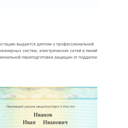
 в строительстве
естацию выдается диплом о профессиональной
нженерных систем, электрических сетей и линий
говор строительного подряда
сиональной переподготовки защищен от подделок
оительстве
изводства
ектов капитального строительства
контроль
ительного надзора