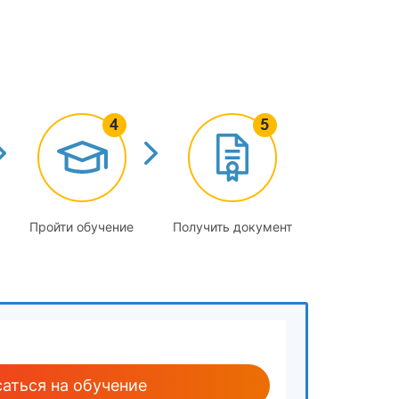
ей. Новое в механизации и автоматизации
льзуемых при устройстве электрических сетей.
рукций
Пройти обучение
Получить документ
 площадке
тажных работ
во
аться на обучение