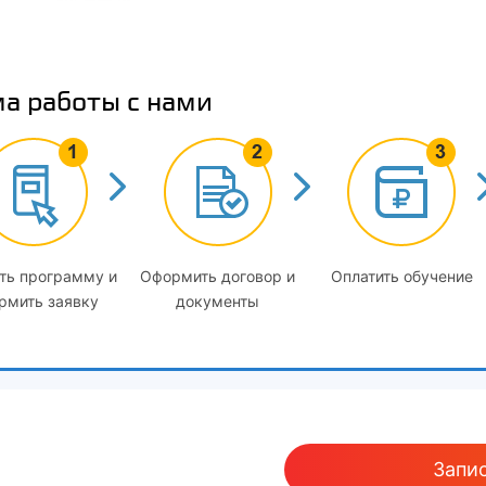
3
Машины и оборудование для устройства электрических сет
устройства электрических сетей
а работы с нами
4
Новации в строительных материалах и конструкциях, испо
Сравнительный анализ используемых материалов и конст
Охрана труда и безопасность строительства
Общие вопросы охраны труда
2
Организация охраны труда в строительстве
ть программу и
Оформить договор и
Оплатить обучение
рмить заявку
документы
3
Организация безопасных условий работы на строительной
4
Безопасная организация основных видов строительно-мон
Региональные особенности организации строительства
Порядок и правила получения разрешения на строительст
Запис