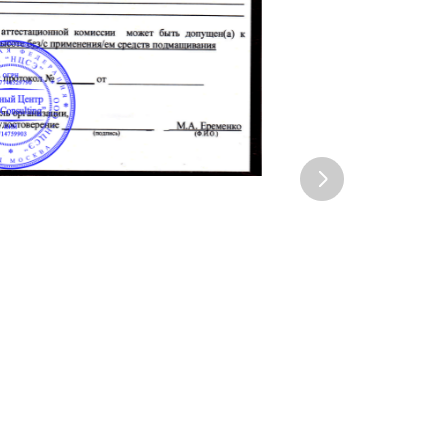
одъемных машин, а также к работам с
зоподъемных кранов
ъемников
, лебедок, полиспастов, блоков и других
монтерских
вам