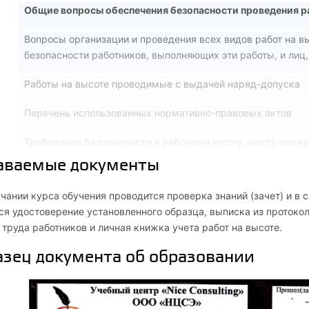
Общие вопросы обеспечения безопасности проведения р
Вопросы организации и проведения всех видов работ на в
безопасности работников, выполняющих эти работы, и лиц,
Работы на высоте проводимые с выдачей наряд-допуска
3
Перечень использованных нормативно-правовых актов
Требования безопасности к рабочему месту, месту произ
аваемые документы
Общие требования безопасности к рабочему месту, месту 
чании курса обучения проводится проверка знаний (зачет) и в
2
Требования к лесам и подмостям
я удостоверение установленного образца, выписка из протоко
труда работников и личная книжка учета работ на высоте.
3
Требования к лестницам, площадкам, трапам
зец документа об образовании
4
Требования к ограждениям
Требования безопасности при работах с применением г