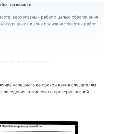
абот на высоте
ысоте, верхолазных работ с целью обеспечения
 находящихся в зоне производства этих работ
водства работ на высоте
производства работ на высоте
 случае успешного ее прохождения слушателям
ла заседания комиссии по проверке знаний
рузоподъемных механизмов и устройств