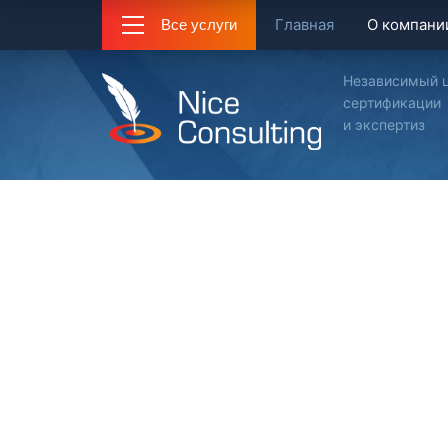
Главная
О компани
Все услуги
Независимый 
сертификации
и экспертиз