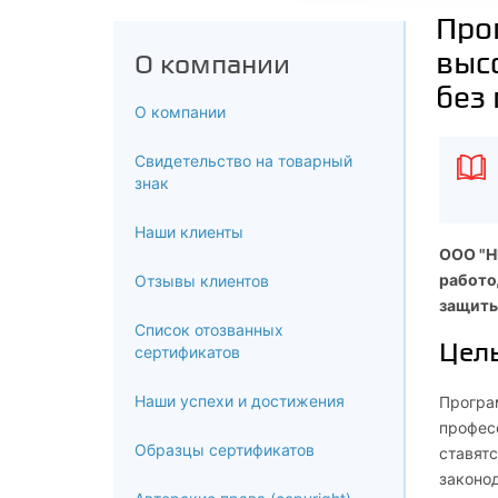
Про
высо
О компании
без
О компании
Свидетельство на товарный
знак
Наши клиенты
ООО "Н
работо
Отзывы клиентов
защиты
Список отозванных
Цел
сертификатов
Наши успехи и достижения
Програ
профес
Образцы сертификатов
ставят
законо