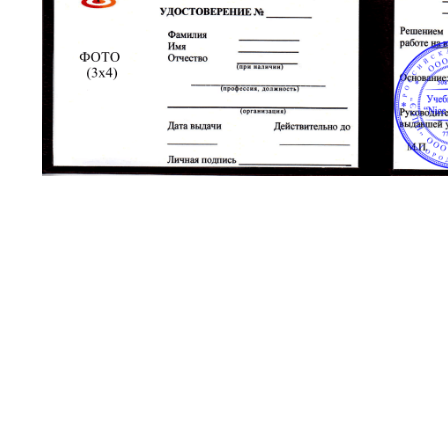
Общие требования, предъявляемые к эксплуатации грузоп
применением грузоподъемных механизмов и устройств
2
Требования безопасности при работах с применением гру
3
Требования безопасности при работах с применением под
4
Требования безопасности при работах с применением талей
устройств и грузозахватных приспособлений
5
Требования безопасности при применении когтей и лазов 
Работы на высоте, выполняемые по наряду-допуску
Классификация средств индивидуальной защиты
2
Требования к поясам предохранительным
3
Требования к предохранительным верхолазным устройст
4
Требования к ловителям с вертикальным канатом