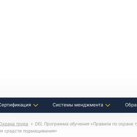
Сертификация
Системы менджмента
Обра
Охрана труда
DEL Программа обучения «Правила по охране тр
ния средств подмащивания»