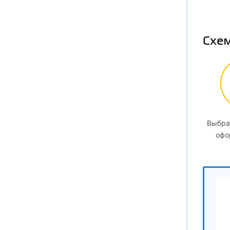
4.
Схем
4.
5
5.1
5.
Выбра
офо
5.
5.
5.
6
6.1