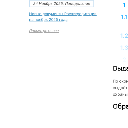
24 Ноябрь 2025, Понедельник
1
Новые документы Росаккредитации
1.1
на ноябрь 2025 года
Посмотреть все
1.2
1.
2
Выд
2.1
По окон
2.
выдаётс
охраны 
2.
Обра
2.
3