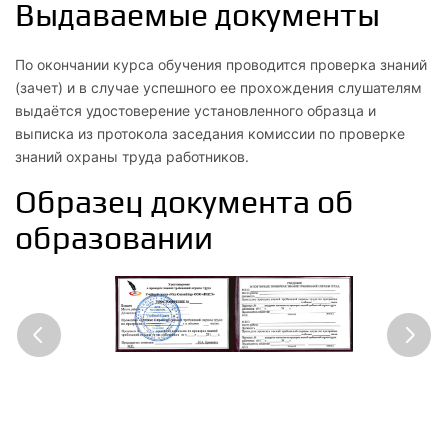
Выдаваемые документы
1.3
Основные принципы обеспечения охраны труда
По окончании курса обучения проводится проверка знаний
(зачет) и в случае успешного ее прохождения слушателям
1.4
выдаётся удостоверение установленного образца и
выписка из протокола заседания комиссии по проверке
Основные положения трудового права
знаний охраны труда работников.
1.5
Образец документа об
Правовые основы охраны труда
образовании
1.6
Государственное регулирование в сфере охраны труда
1.7
Государственные нормативные требования по охране
труда
1.8