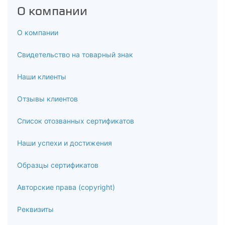
О компании
4.2
О компании
Обязательное страхование от несчастных случаев на
производстве и профессиональных заболеваний
Свидетельство на товарный знак
4.3
Наши клиенты
Порядок расследования и учета несчастных случаев на
Отзывы клиентов
производстве
Список отозванных сертификатов
4.4
Порядок расследования и учета профзаболеваний
Наши успехи и достижения
4.5
Образцы сертификатов
Оказание первой помощи пострадавшим на производстве
Авторские права (copyright)
5
Реквизиты
Практическое обучение