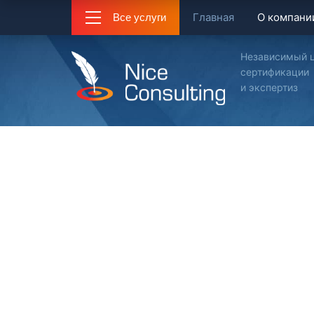
Главная
О компани
Все услуги
Независимый 
сертификации
и экспертиз