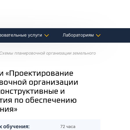
зовательные услуги
Лабораториям
 Схемы планировочной организации земельного
и «Проектирование
овочной организации
конструктивные и
тия по обеспечению
ения»
к обучения:
72 часа