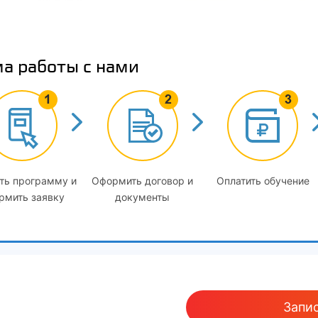
Объемно-планировочные решения. Характеристика жилых 
подготовке архитектурных решений. Требования к объем
Направления в архитектуре. Архитектурные стили
а работы с нами
2
Особенности проектирования: конструктивные решения и р
планировочные решения. Конструктивные элементы здани
планировочными и конструктивными способами. Требовани
сооружений при наличии опасных природных и техногенн
3
Технологические решения при проектировании
ть программу и
Оформить договор и
Оплатить обучение
Мероприятия по обеспечению доступа маломобильных гр
рмить заявку
документы
Работы по подготовке проектов мероприятий по обеспече
2
Проектные решения по обустройству рабочих мест инвали
3
Требования: к территории предприятия, к зданиям и поме
Запис
4
Проектирование и оснащение специальных рабочих мест (