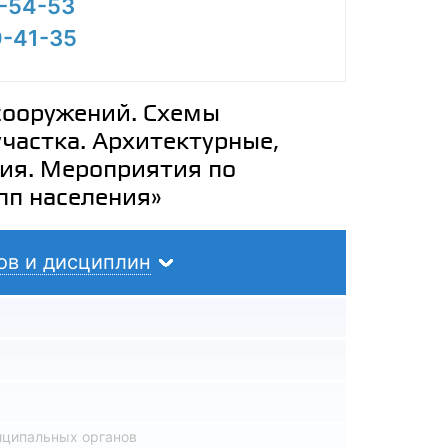
0-54-53
0-41-35
сооружений. Схемы
частка. Архитектурные,
ия. Мероприятия по
пп населения»
ов и дисциплин
иципальных органов