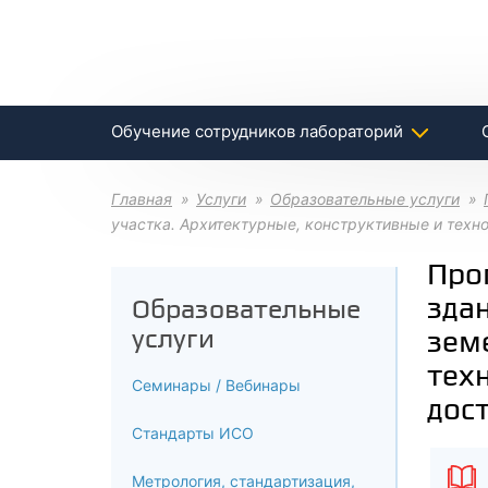
Обучение сотрудников лабораторий
Главная
Услуги
Образовательные услуги
участка. Архитектурные, конструктивные и техн
Про
зда
Образовательные
услуги
зем
тех
Семинары / Вебинары
дос
Стандарты ИСО
Метрология, стандартизация,