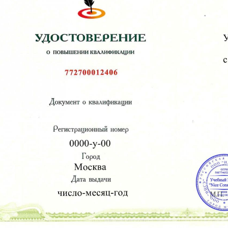
Организационные мероприятия, обеспечивающие качест
Система ценообразования и сметного нормирования
2
Управление качеством
3
Управление проектами
4
Авторский надзор
5
Договорные отношения сторон
Особенности проектирования. Схемы планировочной орг
Работы по подготовке генерального плана земельного учас
2
Работы по подготовке схемы планировочной организации 
3
Работы по подготовке схемы планировочной организации 
Архитектурные, конструктивные и технологические реш