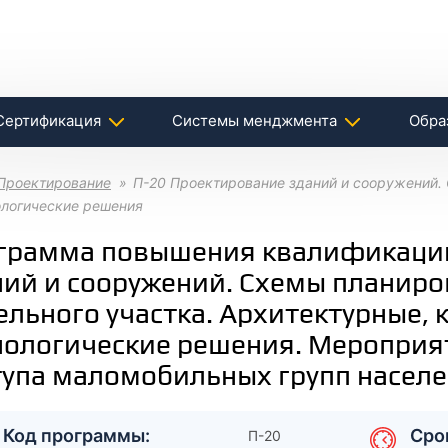
Сертификация
Системы менджмента
Обра
Проектирование
П-20 Проектирование зданий и сооружений.
ологические решения
грамма повышения квалификаци
ний и сооружений. Схемы планир
ельного участка. Архитектурные, 
нологические решения. Мероприя
тупа маломобильных групп насел
Код программы:
Сро
П-20