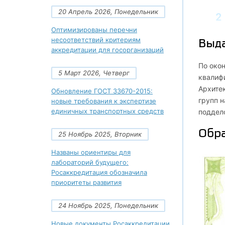
20 Апрель 2026, Понедельник
2
Оптимизированы перечни
2.1
Выд
несоответствий критериям
аккредитации для госорганизаций
2.
По око
5 Март 2026, Четверг
квалиф
2.
Архите
Обновление ГОСТ 33670-2015:
групп 
новые требования к экспертизе
единичных транспортных средств
2.
поддел
Обра
3
25 Ноябрь 2025, Вторник
Названы ориентиры для
3.1
лабораторий будущего:
Росаккредитация обозначила
3.
приоритеты развития
3.
24 Ноябрь 2025, Понедельник
Новые документы Росаккредитации