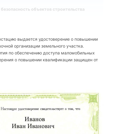
 безопасность объектов строительства
ии работ
естацию выдается удостоверение о повышении
очной организации земельного участка.
влияющие на обеспечение безопасности объектов
ятия по обеспечению доступа маломобильных
верения о повышении квалификации защищен от
бъектов капитального строительства
лнении работ
мые при выполнении работ
и материалов. Передовой отечественный и