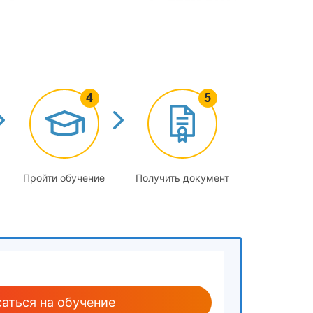
зданий разных периодов постройки. Работы по
но-планировочным решениям различных зданий.
аботы по их подготовке, объемно-
й. Меры предотвращения опасности объемно-
я к обеспечению безопасности зданий и
ых процессов
Пройти обучение
Получить документ
упп населения
нию доступа маломобильных групп населения
дов
щениям
аться на обучение
рабочих зон) для инвалидов