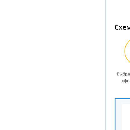
6.1
Схем
6.
6.
Выбра
7
офо
7.1
7.
7.
7.