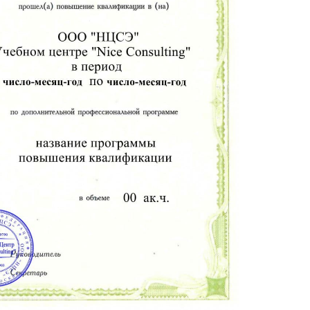
во выполнения работ
анизации земельного участка
тка
трассы линейного объекта
полосы отвода линейного сооружения
ения при проектировании