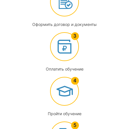
3.3
Системы автоматизированного проектирования,
применяемые при выполнении работ
Оформить договор и документы
4
Организационные мероприятия, обеспечивающие
качество выполнения работ
4.1
Оплатить обучение
Система ценообразования и сметного нормирования
4.2
Управления качеством при строительстве повышенного
уровня ответственности
Пройти обучение
4.3
Авторский надзор