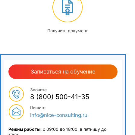
5
Особенности проектирования
Получить документ
5.1
Договорные отношения сторон и ее регулирования
5.2
Управления проектами
Записаться на обучение
5.3
Звоните
Изучение нормативной документации
8 (800) 500-41-35
6
Пишите
info@nice-consulting.ru
Экономика строительства, ценообразование и сметное
нормирование
Режим работы:
с 09:00 до 18:00, в пятницу до