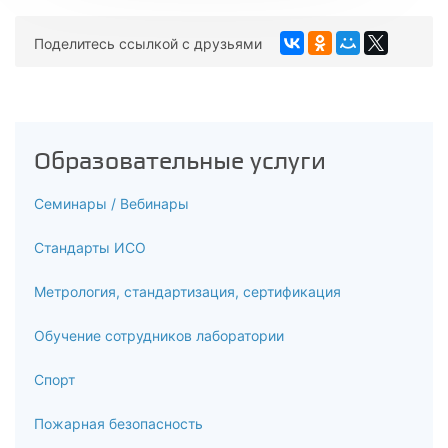
Технические регламенты для строительной отрасли
Поделитесь ссылкой с друзьями
8.3
Комментарии к техническим регламентам
9
Образовательные услуги
Изучение открытых источников: современные методы
выполнения работ
Семинары / Вебинары
9.1
Стандарты ИСО
Обзор применения современных строительных
технологий и материалов
Метрология, стандартизация, сертификация
9.2
Обучение сотрудников лаборатории
Мировой и передовой отечественный опыт
Спорт
9.3
Пожарная безопасность
Сравнительный анализ технологий