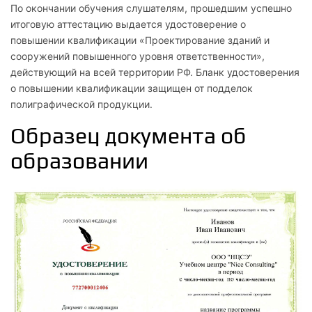
По окончании обучения слушателям, прошедшим успешно
итоговую аттестацию выдается удостоверение о
1.3
повышении квалификации «Проектирование зданий и
Изучение нормативной документации (Постановления
сооружений повышенного уровня ответственности»,
профильных министерств и ведомств, муниципальных
действующий на всей территории РФ. Бланк удостоверения
органов)
о повышении квалификации защищен от подделок
полиграфической продукции.
2
Образец документа об
Требования к выполнению проектных работ, влияющих
образовании
на безопасность строительства
2.1
Нормативно-техническая база применяемая при
выполнении работ повышенной ответственности
2.2
Общие принципы и особенности выполнения работ
повышенной ответственности