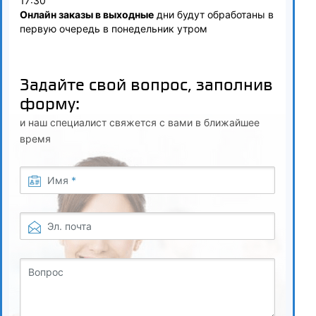
6.1
17:30
Онлайн заказы в выходные
дни будут обработаны в
Ценообразование в строительстве
первую очередь в понедельник утром
6.2
Методы определения сметной стоимости строительства
Задайте свой вопрос, заполнив
форму:
6.3
и наш специалист свяжется с вами в ближайшее
Порядок заключения договоров генеральным
время
проектировщиком на выполнение всех видов проектных
работ
Имя
*
7
Взаимодействие государственных ведомств и
Эл. почта
генерального проектировщика
7.1
Вопрос
Порядок проведение экспертизы проектной документации