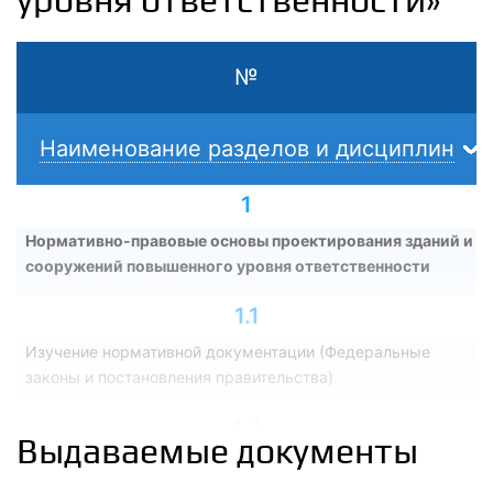
№
Наименование разделов и дисциплин
1
Нормативно-правовые основы проектирования зданий и
сооружений повышенного уровня ответственности
1.1
Изучение нормативной документации (Федеральные
законы и постановления правительства)
1.2
Выдаваемые документы
Изучение нормативной документации (Своды правил и
стандарты организаций)