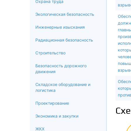
Охрана труда
взрыв
Экологическая безопасность
Обесп
должн
Инженерные изыскания
главны
произ
Радиационная безопасность
исполн
котор
Строительство
челове
повыш
Безопасность дорожного
взрыв
движения
Обесп
Складское оборудование и
котор
логистика
проти
Проектирование
Схе
Экономика и закупки
ЖКХ