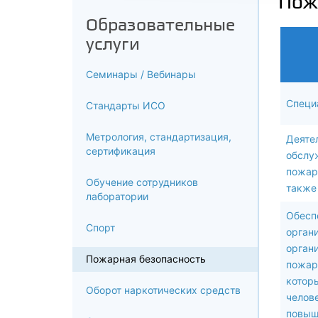
Пож
Образовательные
услуги
Семинары / Вебинары
Специ
Стандарты ИСО
Метрология, стандартизация,
Деяте
сертификация
обслу
пожар
Обучение сотрудников
также
лаборатории
Обесп
Спорт
орган
орган
Пожарная безопасность
пожар
котор
Оборот наркотических средств
челове
повыш