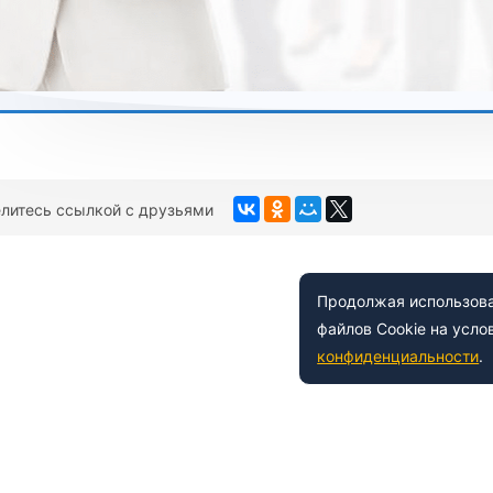
литесь ссылкой с друзьями
Продолжая использоват
файлов Cookie на усло
конфиденциальности
.
 150-54-53
8 (800) 500-41-35
ьный