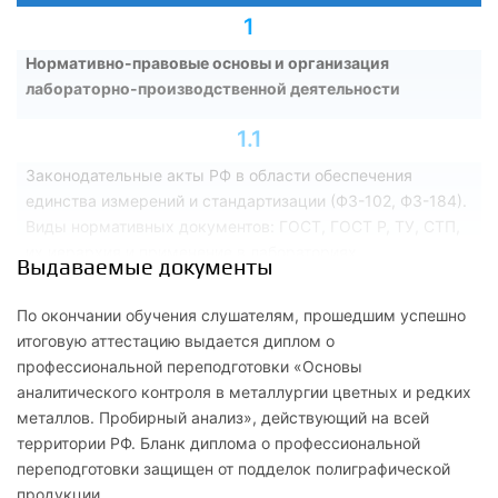
1
Нормативно-правовые основы и организация
лабораторно-производственной деятельности
1.1
Законодательные акты РФ в области обеспечения
единства измерений и стандартизации (ФЗ-102, ФЗ-184).
Виды нормативных документов: ГОСТ, ГОСТ Р, ТУ, СТП,
их иерархия и применение в лабораториях
Выдаваемые документы
1.2
По окончании обучения слушателям, прошедшим успешно
Структура и функции заводской и исследовательской
итоговую аттестацию выдается диплом о
лаборатории металлургического производства. Правила
профессиональной переподготовки «Основы
внутреннего трудового распорядка и режимные
аналитического контроля в металлургии цветных и редких
требования на опасных производственных объектах
металлов. Пробирный анализ», действующий на всей
территории РФ. Бланк диплома о профессиональной
1.3
переподготовки защищен от подделок полиграфической
продукции.