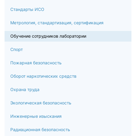
детектированием
Стандарты ИСО
5.3
Метрология, стандартизация, сертификация
Фотометрические и спектрофотометрические методы
определения микроконцентраций кремния, фосфора,
Обучение сотрудников лаборатории
мышьяка
Спорт
5.4
Пожарная безопасность
Методы определения железа, кальция, магния, алюминия
как сопутствующих компонентов в сырье
Оборот наркотических средств
5.5
Охрана труда
Анализ газовых примесей (кислород, водород, азот) в
металлах методами восстановительного плавления и
Экологическая безопасность
вакуум-плавления
Инженерные изыскания
5.6
Радиационная безопасность
Использование масс-спектрометрии с индуктивно