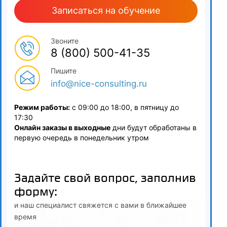
3.4
Записаться на обучение
Особенности химического состава и структуры сырья
цветной металлургии (сульфидные, окисленные руды,
Звоните
шлаки, штейны)
8 (800) 500-41-35
3.5
Пишите
Понятие «представительной пробы» и влияние
info@nice-consulting.ru
минералогического состава на выбор метода анализа
Режим работы:
с 09:00 до 18:00, в пятницу до
4
17:30
Онлайн заказы в выходные
дни будут обработаны в
Методы определения содержания цветных и редких
первую очередь в понедельник утром
металлов
4.1
Задайте свой вопрос, заполнив
Гравиметрический (весовой) анализ: применение для
форму:
определения меди, никеля, цинка в богатых продуктах
и наш специалист свяжется с вами в ближайшее
4.2
время