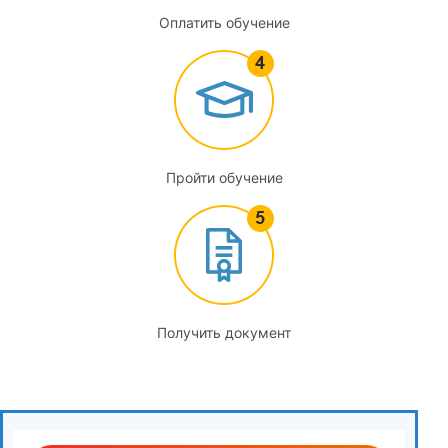
цветных и редких металлов
Оплатить обучение
3.1
Задачи аналитического контроля на всех этапах
металлургического передела (от руды до готового
металла). Классификация методов анализа: химические,
физико-химические, физические
Пройти обучение
3.2
Сущность пробирного анализа как исторического и
основного метода определения благородных металлов
(Au, Ag, Pt, Pd)
3.3
Получить документ
Теоретические основы пробоподготовки твердых
материалов: дробление, измельчение, сокращение
(квартование)