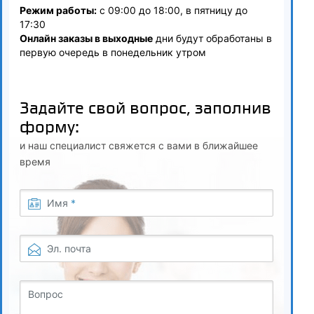
Режим работы:
с 09:00 до 18:00, в пятницу до
3.8
17:30
Онлайн заказы в выходные
дни будут обработаны в
Документирование лабораторных испытаний и
первую очередь в понедельник утром
оформление протоколов
4
Задайте свой вопрос, заполнив
Материалы в строительстве и требования к их качеству
форму:
и наш специалист свяжется с вами в ближайшее
4.1
время
Классификация дорожно-строительных материалов,
свойства и показатели качества
Имя
*
4.2
Условия эксплуатации, хранения и транспортирования
Эл. почта
4.3
Вопрос
Требования к щебню, песку, бетонам, минеральным