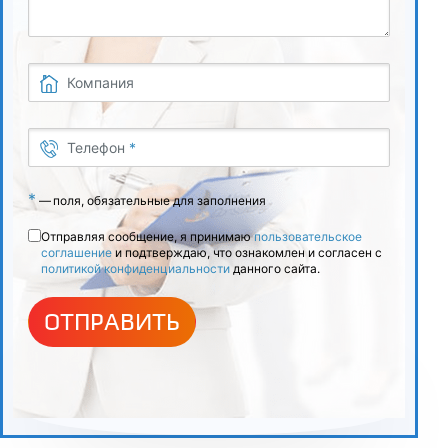
материалам, битумам, дорожным битумным мастикам и
герметикам, вяжущим материалам и материалам
дорожной разметки
Компания
5
Лабораторные методы испытаний строительных
Телефон
*
материалов
5.1
*
—
поля, обязательные для заполнения
Основные методы лабораторных испытаний, подготовка
Отправляя сообщение, я принимаю
пользовательское
образцов
соглашение
и подтверждаю, что ознакомлен и согласен с
политикой конфиденциальности
данного сайта.
5.2
ОТПРАВИТЬ
Проведение испытаний физических и механических
свойств; обработка и анализ результатов; требования к
точности и воспроизводимости измерений
5.3