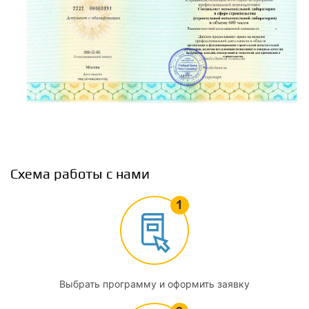
Требования к контролю качества материалов и работ
2
Законодательное обеспечение деятельности
испытательных лабораторий
2.1
Общие требования к испытательным лабораториям;
критерии аккредитации и подтверждения компетентности
Схема работы с нами
2.2
Управление испытательной лабораторией
2.3
Система менеджмента качества лаборатории
Выбрать программу и оформить заявку
2.4