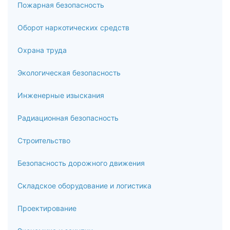
Пожарная безопасность
применения в строительстве
Оборот наркотических средств
6.1
Охрана труда
Испытания и измерения, контроль качества сыпучих
строительных материалов
Экологическая безопасность
6.2
Инженерные изыскания
Испытания и измерения, контроль качества бетонных
смесей, строительных растворных смесей, строительных
Радиационная безопасность
растворов
Строительство
6.3
Безопасность дорожного движения
Испытания и измерения, контроль качества и оценка
прочности бетонов, бетонных и железобетонных
Складское оборудование и логистика
конструкций
Проектирование
6.4