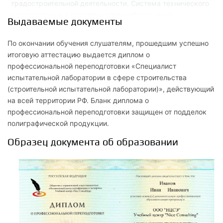
градостроительной деятельности. Система технического
регулирования в строительстве и обеспечение
Выдаваемые документы
безопасности строительного производства
По окончании обучения слушателям, прошедшим успешно
1.2
итоговую аттестацию выдается диплом о
Стандарты и правила саморегулируемых организаций
профессиональной переподготовки «Специалист
Система контроля качества строительных организации
испытательной лаборатории в сфере строительства
(строительной испытательной лаборатории)», действующий
1.3
на всей территории РФ. Бланк диплома о
профессиональной переподготовки защищен от подделок
Законодательные основы дорожного строительства;
полиграфической продукции.
технические регламенты и государственные стандарты
Образец документа об образовании
1.4
Основы Федерального Закона «Об автомобильных
дорогах и дорожной деятельности в РФ» № 257-ФЗ и
Федерального закона «О техническом регулировании» №
184-ФЗ
1.5