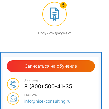
3.3
Основные процессы работы испытательной лаборатории.
Работа с заказчиками (заявителями)
3.4
Получить документ
Виды лабораторного контроля
3.5
Этапы контроля качества строительных работ
Записаться на обучение
3.6
Взаимодействие лаборатории с подрядчиком и
Звоните
заказчиком
8 (800) 500-41-35
3.7
Пишите
info@nice-consulting.ru
Метрологическое обеспечение, калибровка и поверка
лабораторного оборудования