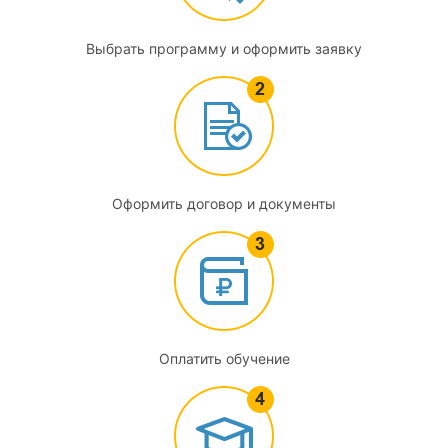
Экспертная методология в органолептическом анализе
Выбрать программу и оформить заявку
3.1
Нормативно-правовая документация в области
современной оценки органолептических показателей.
Применение ГОСТ Р ИСО/МЭК 17025 в лабораториях,
применяющих органолептический анализ
Оформить договор и документы
3.2
Психофизиологические основы сенсорного анализа
3.3
Методы органолептического (дегустационного) анализа
Оплатить обучение
4
Товароведение зерна и продуктов его переработки