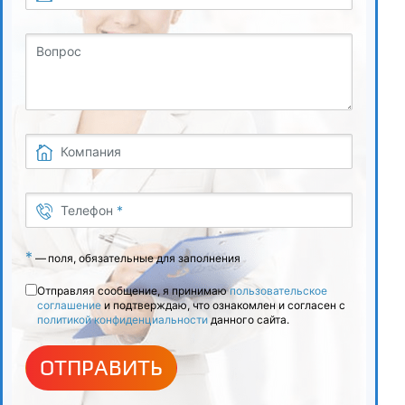
5.7
Вопрос
Определение зараженности вредителями
6
Итоговая аттестация
Компания
Телефон
*
*
—
поля, обязательные для заполнения
Отправляя сообщение, я принимаю
пользовательское
соглашение
и подтверждаю, что ознакомлен и согласен с
политикой конфиденциальности
данного сайта.
ОТПРАВИТЬ