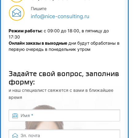
переработки
Пишите
info@nice-consulting.ru
5.2
Приемка и порядок отбора проб зерна
Режим работы:
с 09:00 до 18:00, в пятницу до
17:30
5.3
Онлайн заказы в выходные
дни будут обработаны в
первую очередь в понедельник утром
Основы методов экспертизы качества зерна
5.4
Задайте свой вопрос, заполнив
Определение органолептических показателей (запаха и
форму:
цвета)
и наш специалист свяжется с вами в ближайшее
5.5
время
Определение физико-химических показателей
Имя
*
5.6
Определение токсичных элементов
Эл. почта