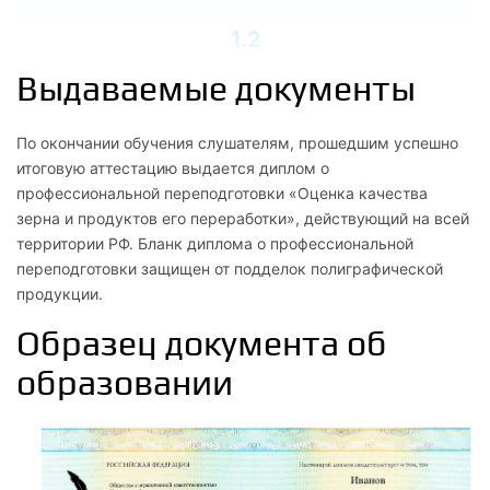
1.2
Основы технического регулирования
Выдаваемые документы
1.3
По окончании обучения слушателям, прошедшим успешно
Принципы обеспечения и управления качеством товаров и
итоговую аттестацию выдается диплом о
услуг
профессиональной переподготовки «Оценка качества
зерна и продуктов его переработки», действующий на всей
1.4
территории РФ. Бланк диплома о профессиональной
переподготовки защищен от подделок полиграфической
Оценочная деятельность в товароведении
продукции.
1.5
Образец документа об
Методы определения показателей качества
образовании
1.6
Экспертиза товаров