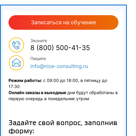
4.1
Управление запасами реагентов: методы расчета
Записаться на обучение
страхового запаса и точки заказа для избежания
дефицита или просрочек. Нормирование расходования:
внедрение нормативов расхода реактивов на количество
Звоните
8 (800) 500-41-35
проведенных исследований
Пишите
4.2
info@nice-consulting.ru
Складской учет и ФСН: особенности хранения, списания и
учета дорогостоящих реактивов и тест-систем
Режим работы:
с 09:00 до 18:00, в пятницу до
17:30
4.3
Онлайн заказы в выходные
дни будут обработаны в
первую очередь в понедельник утром
Закупки «точно в срок»: планирование поставок с учетом
ограниченных складских площадей и особых условий
транспортировки («холодовая цепь»). Автоматизация
Задайте свой вопрос, заполнив
учета
форму:
5