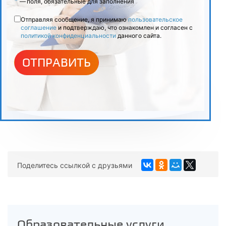
*
—
поля, обязательные для заполнения
6
Отправляя сообщение, я принимаю
пользовательское
Итоговая аттестация
соглашение
и подтверждаю, что ознакомлен и согласен с
политикой конфиденциальности
данного сайта.
ОТПРАВИТЬ
Поделитесь ссылкой с друзьями
Образовательные услуги