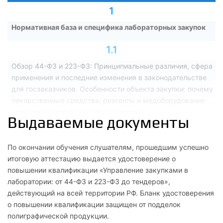
1
Нормативная база и специфика лабораторных закупок
1.1
Обзор 44-ФЗ и 223-ФЗ: Принципиальные различия, сфера
применения и последние изменения в законодательстве
для госзаказчиков. Особенности объекта закупки: почему
лекарственные средства, реагенты и медоборудование
считаются товарами особого контроля
Выдаваемые документы
1.2
По окончании обучения слушателям, прошедшим успешно
Планирование и обоснование: формирование плана-
итоговую аттестацию выдается удостоверение о
графика закупок с учетом сроков годности реагентов и
повышении квалификации «Управление закупками в
сезонности заболеваемости. Начальная максимальная
лаборатории: от 44-ФЗ и 223-ФЗ до тендеров»,
цена контракта (НМЦК): методы обоснования цены на
действующий на всей территории РФ. Бланк удостоверения
уникальное лабораторное оборудование и расходные
о повышении квалификации защищен от подделок
материалы
полиграфической продукции.