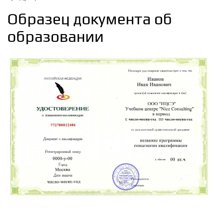
газа-носителя)
Образец документа об
1.4
образовании
Факторы, влияющие на разделение: природа неподвижной
фазы, температура колонки, природа газа-носителя
2
Аппаратурное оформление (газовый хроматограф)
2.1
Системы подготовки и ввода газа: генераторы и баллоны с
газами, система очистки (ловушки), блоки регулировки
давления и расхода (ЭПУ)
2.2
Устройства ввода проб (Инжекторы): делители/
безделители потока, испарители с программированием
температуры (PTV), краны-дозаторы для газов