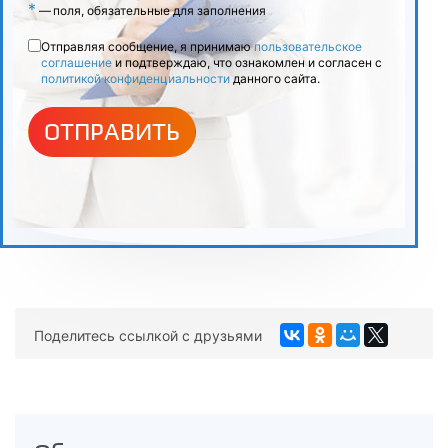
*
—
поля, обязательные для заполнения
5.4
Отправляя сообщение, я принимаю
пользовательское
соглашение
и подтверждаю, что ознакомлен и согласен с
Техника безопасности. Правила работы с водородом,
политикой конфиденциальности
данного сайта.
токсичными стандартами и криогенными жидкостями
ОТПРАВИТЬ
6
Итоговая аттестация
Поделитесь ссылкой с друзьями