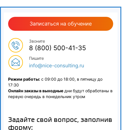
Количественный и качественный анализ
4.1
Записаться на обучение
Качественная идентификация: времена удерживания,
использование стандартов, индексы удерживания Ковача
Звоните
8 (800) 500-41-35
4.2
Пишите
Основы количественного анализа: понятие площади и
info@nice-consulting.ru
высоты пика, градуировочные графики
4.3
Режим работы:
с 09:00 до 18:00, в пятницу до
17:30
Методы расчета концентраций: метод абсолютной
Онлайн заказы в выходные
дни будут обработаны в
калибровки, метод внутреннего стандарта, метод
первую очередь в понедельник утром
нормализации (простая нормировка)
4.4
Задайте свой вопрос, заполнив
Обработка данных: работа с АЦП и ПО хроматографа
форму: