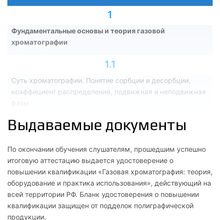
1
Фундаментальные основы и теория газовой
хроматографии
1.1
Суть хроматографии. Понятие сорбции и десорбции,
коэффициент распределения, подвижная и неподвижная
фазы
Выдаваемые документы
1.2
Теория хроматографического пика: параметры
По окончании обучения слушателям, прошедшим успешно
удерживания (время, объем), ширина пика, понятие
итоговую аттестацию выдается удостоверение о
симметричности (фактор хвостования)
повышении квалификации «Газовая хроматография: теория,
оборудование и практика использования», действующий на
1.3
всей территории РФ. Бланк удостоверения о повышении
Эффективность колонки: теория тарелок (ВЭТТ) и теория
квалификации защищен от подделок полиграфической
ван Деемтера (зависимость размывания зоны от скорости
продукции.