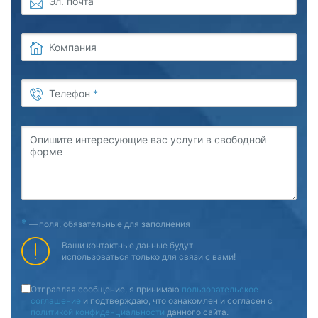
Эл. почта
Компания
Телефон
*
Опишите интересующие вас услуги в свободной
форме
*
—
поля, обязательные для заполнения
Ваши контактные данные будут
использоваться только для связи с вами!
Отправляя сообщение, я принимаю
пользовательское
соглашение
и подтверждаю, что ознакомлен и согласен с
политикой конфиденциальности
данного сайта.