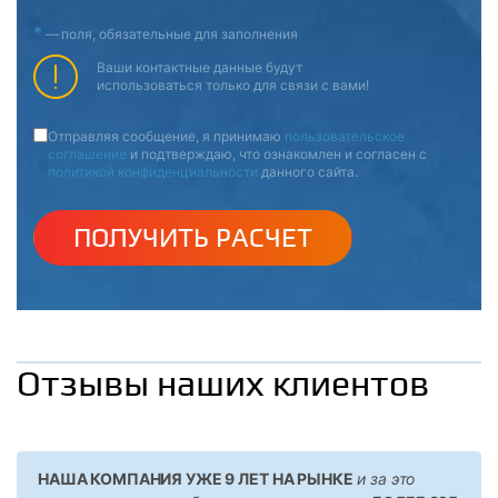
*
—
поля, обязательные для заполнения
Ваши контактные данные будут
использоваться только для связи с вами!
Отправляя сообщение, я принимаю
пользовательское
соглашение
и подтверждаю, что ознакомлен и согласен с
политикой конфиденциальности
данного сайта.
ПОЛУЧИТЬ РАСЧЕТ
Отзывы наших клиентов
НАША КОМПАНИЯ УЖЕ 9 ЛЕТ НА РЫНКЕ
и за это