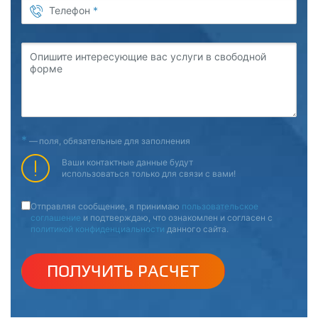
Телефон
*
Опишите интересующие вас услуги в свободной
форме
*
—
поля, обязательные для заполнения
Ваши контактные данные будут
использоваться только для связи с вами!
Отправляя сообщение, я принимаю
пользовательское
соглашение
и подтверждаю, что ознакомлен и согласен с
политикой конфиденциальности
данного сайта.
ПОЛУЧИТЬ РАСЧЕТ