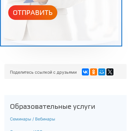
ликвидации последствий аварии
ОТПРАВИТЬ
7.1
Разработка решений по инженерно-техническим
мероприятиям гражданской обороны
7.2
Разработка решений по инженерно-техническим
мероприятиям предупреждения чрезвычайных ситуаций
техногенного и природного характера
Поделитесь ссылкой с друзьями
7.3
Предупреждение чрезвычайных ситуаций, возникающих в
результате возможных аварий на объекте строительства
Образовательные услуги
7.4
Семинары / Вебинары
Силы и средства ликвидации чрезвычайных ситуаций