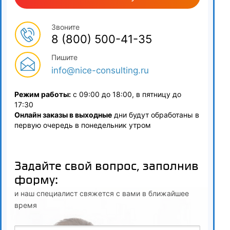
Основные этапы становления и развития системы защиты
населения и территорий в ЧС. Принципы защиты
Звоните
населения и территорий в ЧС. Основы предупреждения и
8 (800) 500-41-35
минимизации последствий ЧС
Пишите
4.5
info@nice-consulting.ru
Системы контроля качества в строительстве: основные
Режим работы:
с 09:00 до 18:00, в пятницу до
принципы
17:30
Онлайн заказы в выходные
дни будут обработаны в
5
первую очередь в понедельник утром
Критерии качества строительных работ и системы
защиты населения и территорий от ЧС природного и
техногенного характера
Задайте свой вопрос, заполнив
форму:
5.1
и наш специалист свяжется с вами в ближайшее
Основные этапы становления и развития системы защиты
время
населения и территорий в ЧС. Принципы защиты
населения и территорий в ЧС. Основы предупреждения и