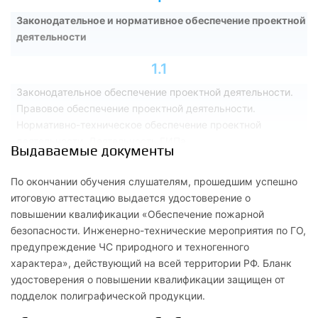
Законодательное и нормативное обеспечение проектной
деятельности
1.1
Законодательное обеспечение проектной деятельности.
Правовое обеспечение проектной деятельности.
Нормативно-техническое обеспечение проектной
деятельности. Деятельность ГИПа
Выдаваемые документы
2
По окончании обучения слушателям, прошедшим успешно
Правовое и нормативно-техническое регулирование в
итоговую аттестацию выдается удостоверение о
области надзора за проектирование инженерно-
повышении квалификации «Обеспечение пожарной
технических мероприятий ГО и защиты населения и
безопасности. Инженерно-технические мероприятия по ГО,
территорий от ЧС природного и техногенного характера
предупреждение ЧС природного и техногенного
характера», действующий на всей территории РФ. Бланк
2.1
удостоверения о повышении квалификации защищен от
подделок полиграфической продукции.
Нормативное правовое регулирование и организационные
основы в области ГО, защиты населения и территорий от