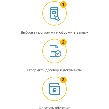
2.6
Инженерная защита. Современная нормативная правовая
база в области инженерной защиты. Требования норм
проектирования инженерно-технических мероприятий ГО
и предупреждения ЧС
Выбрать программу и оформить заявку
3
Автоматизированные технологии строительного
проектирования
3.1
Оформить договор и документы
Информационные технологии в строительстве
3.2
Автоматизированное проектирование объектов
строительства
Оплатить обучение