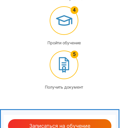
4
Основы проектирования структурируемых систем
мониторинга инженерных систем
4.1
Нормативно-техническая документация,
Пройти обучение
регламентирующая разработку СМИС. Порядок
разработки. Структура СТУ на СМИС. Структура раздела
СМИС
4.2
Система мониторинга инженерных конструкций (СМИК)
Получить документ
4.3
Система связи и управления в кризисных ситуациях
(СУКС)
4.4
Записаться на обучение