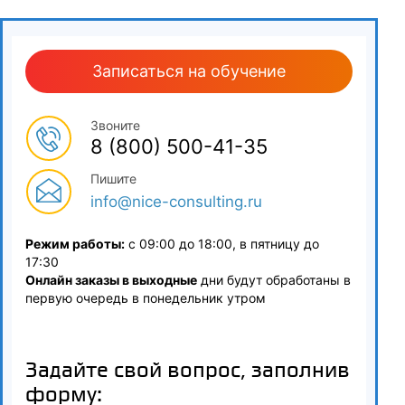
3.4
Информационное обеспечение мероприятий по
Записаться на обучение
энергосбережению и повышению энергетической
эффективности
Звоните
4
8 (800) 500-41-35
Энергетическое обследование. Тепловые потери зданий
Пишите
и сооружений
info@nice-consulting.ru
4.1
Режим работы:
с 09:00 до 18:00, в пятницу до
Цели и этапы проведения энергетического обследования
17:30
и аудита
Онлайн заказы в выходные
дни будут обработаны в
первую очередь в понедельник утром
4.2
Статистическая, документальная и техническая
Задайте свой вопрос, заполнив
информация
форму: