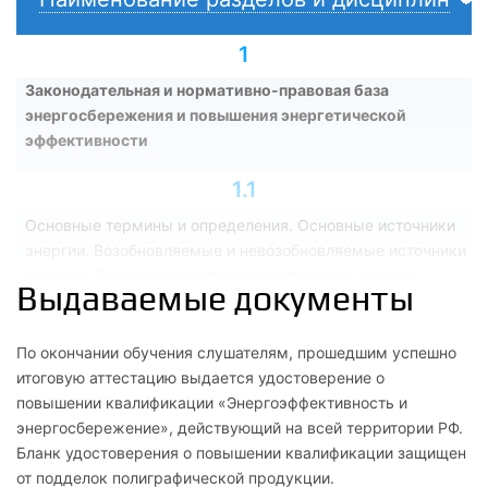
1
Законодательная и нормативно-правовая база
энергосбережения и повышения энергетической
эффективности
1.1
Основные термины и определения. Основные источники
энергии. Возобновляемые и невозобновляемые источники
энергии. Основатели эффективности использования
Выдаваемые документы
энергетических ресурсов
1.2
По окончании обучения слушателям, прошедшим успешно
итоговую аттестацию выдается удостоверение о
Основные положения Государственной программы
повышении квалификации «Энергоэффективность и
Российской Федерации «Энергосбережение и повышение
энергосбережение», действующий на всей территории РФ.
энергетической эффективности на период до 2020 года».
Бланк удостоверения о повышении квалификации защищен
Нормативно-правовая и методическая база
от подделок полиграфической продукции.
энергосбережения