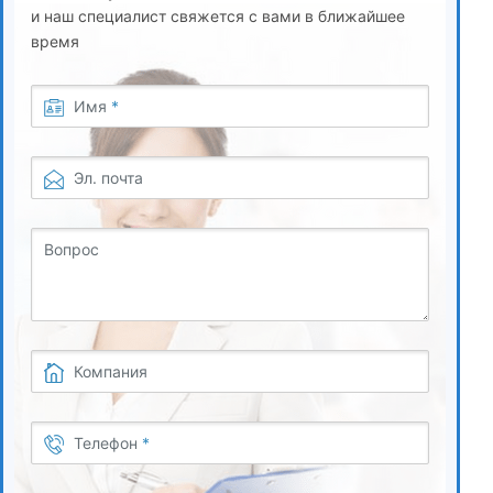
4.3
и наш специалист свяжется с вами в ближайшее
Инструментальное обеспечение энергетического
время
обследования
Имя
*
4.4
Аналитический обзор энергетической деятельности
Эл. почта
4.5
Обоснование системы энергетических обследований
Вопрос
4.6
Основные причины нерационального расхода ТЭР
4.7
Компания
Организационные вопросы энергетических обследований
предприятий
Телефон
*
4.8