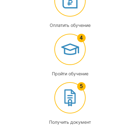
2.5
Оценка потребления энергоресурсов
Оплатить обучение
3
Энергосервисный контракт. Экономические и
информационные аспекты
3.1
Энергосервисные компании и энергосервисные
Пройти обучение
контракты
3.2
Экономическая эффективность инвестиционных проектов
3.3
Получить документ
Государственное стимулирование мероприятий в области
энергосбережения