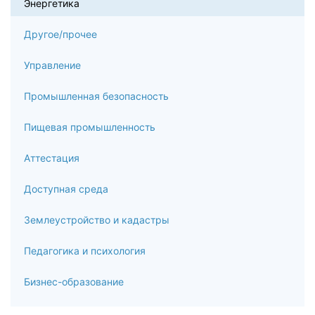
Энергетика
Методы и средства повышения энергетической
эффективности
Другое/прочее
7.1
Управление
Типовые мероприятия по повышению эффективности
потребления тепловой и электрической энергии
Промышленная безопасность
7.2
Пищевая промышленность
Повышение энергоэффективности зданий и сооружений
Аттестация
7.3
Доступная среда
Энергосбережение в системах отопления зданий и
Землеустройство и кадастры
сооружений
7.4
Педагогика и психология
Автоматизированная система комплексного учёта
Бизнес-образование
топливно-энергетических ресурсов