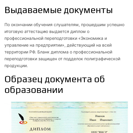
Основания экономической теории: принципы
Выдаваемые документы
экономического анализа, начала экономической теории,
экономические институты, целеполагание в
По окончании обучения слушателям, прошедшим успешно
экономической деятельности
итоговую аттестацию выдается диплом о
профессиональной переподготовки «Экономика и
1.3
управление на предприятии», действующий на всей
Экономическая стратегия и экономическая политика
территории РФ. Бланк диплома о профессиональной
переподготовки защищен от подделок полиграфической
1.4
продукции.
Экономические риски и неопределенность
Образец документа об
1.5
образовании
Капитал и поведение фирм в рыночной экономике
1.6
Рынки ресурсов и факторов производства
1.7