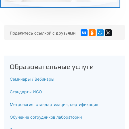
5.4
Маркетинговая информационная система как поддержка
управления маркетингом
Поделитесь ссылкой с друзьями
5.5
Управление товарной политикой предприятия
5.6
Образовательные услуги
Управление ценовой политикой
Семинары / Вебинары
5.7
Стандарты ИСО
Управление каналами распределения
Метрология, стандартизация, сертификация
5.8
Управление комплексом продвижения
Обучение сотрудников лаборатории
6