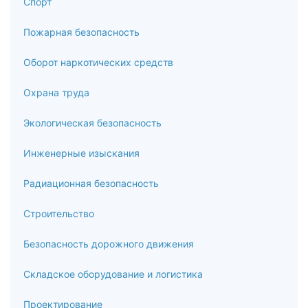
Спорт
Экономика предприятия
Пожарная безопасность
6.1
Оборот наркотических средств
Организация (предприятие) в условиях рыночной среды
Охрана труда
6.2
Экологическая безопасность
Методологические и практические основы
функционирования организации (предприятия)
Инженерные изыскания
6.3
Радиационная безопасность
Типы производства и организация производственного
Строительство
процесса
6.4
Безопасность дорожного движения
Основной капитал, основные фонды и нематериальные
Складское оборудование и логистика
активы организации (предприятия)
Проектирование