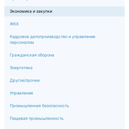
6.5
Экономика и закупки
Оборотный капитал организации (предприятия)
ЖКХ
6.6
Трудовые ресурсы, производительность труда и его
Кадровое делопроизводство и управление
оплата в организации (на предприятии)
персоналом
6.7
Гражданская оборона
Издержки производства и себестоимость продукции
Энергетика
(работ, услуг)
Другое/прочее
6.8
Управление
Ценовая политика организации (предприятия)
6.9
Промышленная безопасность
Финансовые результаты деятельности организации
Пищевая промышленность
(предприятия)