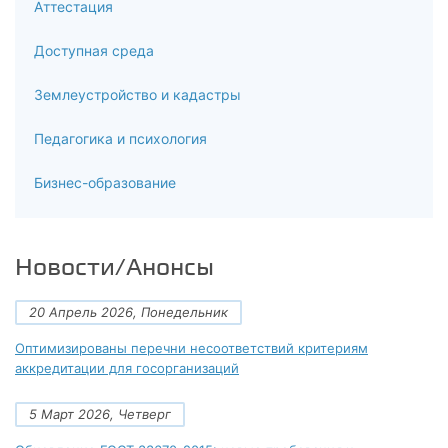
Аттестация
6.10
Доступная среда
Инновационная политика организации (предприятия)
Землеустройство и кадастры
6.11
Инвестиционная политика организации (предприятия)
Педагогика и психология
6.12
Бизнес-образование
Планирование деятельности организации (предприятия)
6.13
Новости/Анонсы
Оценка эффективности финансово-хозяйственной
деятельности организации (предприятия)
20 Апрель 2026, Понедельник
Оптимизированы перечни несоответствий критериям
7
аккредитации для госорганизаций
Итоговая аттестация
5 Март 2026, Четверг