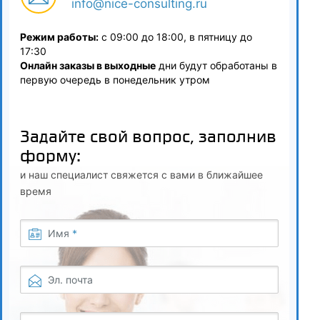
info@nice-consulting.ru
Менеджмент
Режим работы:
с 09:00 до 18:00, в пятницу до
17:30
4.1
Онлайн заказы в выходные
дни будут обработаны в
Сущность и содержание понятия «менеджмент».
первую очередь в понедельник утром
Организация и управление
4.2
Задайте свой вопрос, заполнив
Связующие процессы в организации
форму:
и наш специалист свяжется с вами в ближайшее
4.3
время
Функции управления
Имя
*
4.4
Управление организационной культуры и
организационными изменениями
Эл. почта
4.5