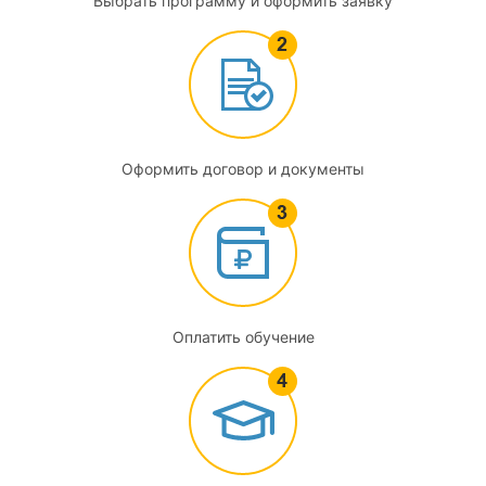
Выбрать программу и оформить заявку
трудового договора
2.5
Рабочее время и время отдыха
2.6
Оформить договор и документы
Правовое регулирование заработной платы
2.7
Трудовая дисциплина
2.8
Оплатить обучение
Защита трудовых прав работников. Разрешение трудовых
споров
3
Бухгалтерский учет