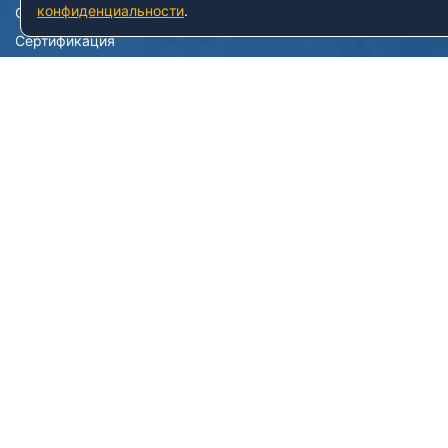
конфиденциальности
.
Образовательные услуги
Сертификация
Системы менеджмента
Лицензирование
Лицензия на пассажирские перевозки
РАБОТАЕМ С