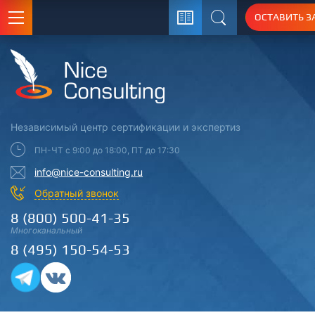
ОСТАВИТЬ З
Поиск
Независимый центр
сертификации
и экспертиз
ПН-ЧТ с 9:00 до 18:00, ПТ до 17:30
info@nice-consulting.ru
Обратный звонок
8 (800) 500-41-35
Многоканальный
8 (495) 150-54-53