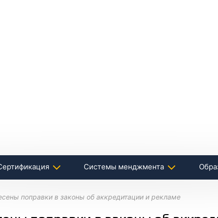
Сертификация
Системы менджмента
Обра
есены поправки в законы об аккредитации и рекламе