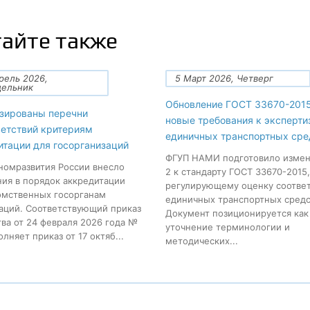
айте также
рель 2026,
5 Март 2026, Четверг
дельник
Обновление ГОСТ 33670-2015
зированы перечни
новые требования к эксперти
ветствий критериям
единичных транспортных сре
итации для госорганизаций
ФГУП НАМИ подготовило изме
омразвития России внесло
2 к стандарту ГОСТ 33670-2015,
ия в порядок аккредитации
регулирующему оценку соотве
мственных госорганам
единичных транспортных средс
аций. Соответствующий приказ
Документ позиционируется как
ва от 24 февраля 2026 года №
уточнение терминологии и
лняет приказ от 17 октяб...
методических...