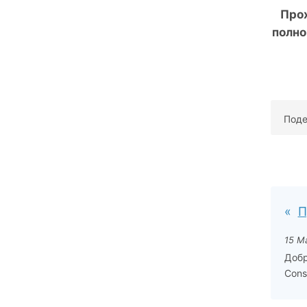
Про
полно
Поде
П
15 М
Добр
Consu