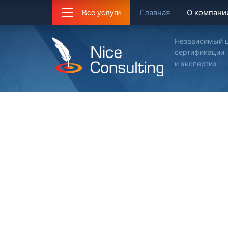
Главная
О компани
Все услуги
Независимый 
сертификации
и экспертиз