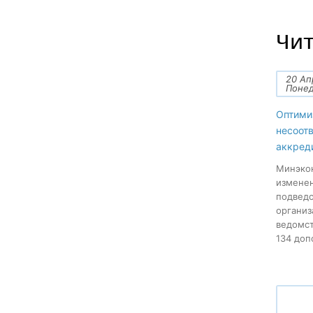
Чит
20 Ап
Поне
Оптими
несоот
аккред
Минэкон
изменен
подведо
организ
ведомст
134 допо