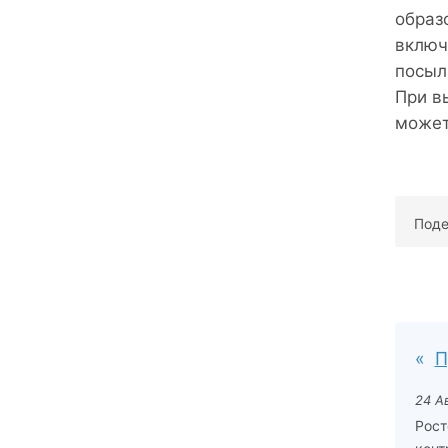
образ
включ
посыл
При в
может
Поде
П
24 А
Рост