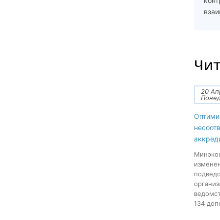
конт
взаи
Чит
20 Ап
Поне
Оптими
несоот
аккред
Минэкон
изменен
подведо
организ
ведомст
134 допо