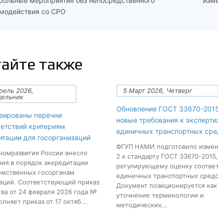
рольные мероприятия без непосредственного
изм
модействия со СРО
айте также
рель 2026,
5 Март 2026, Четверг
дельник
Обновление ГОСТ 33670-2015
зированы перечни
новые требования к эксперти
ветствий критериям
единичных транспортных сре
итации для госорганизаций
ФГУП НАМИ подготовило изме
омразвития России внесло
2 к стандарту ГОСТ 33670-2015,
ия в порядок аккредитации
регулирующему оценку соотве
мственных госорганам
единичных транспортных средс
аций. Соответствующий приказ
Документ позиционируется как
ва от 24 февраля 2026 года №
уточнение терминологии и
лняет приказ от 17 октяб...
методических...