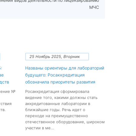
енения видов деятельности по лицензированию
МЧС
25 Ноябрь 2025, Вторник
:
Названы ориентиры для лабораторий
зе
будущего: Росаккредитация
дств
обозначила приоритеты развития
нение №
Росаккредитация сформировала
видение того, какими должны стать
тствия
аккредитованные лаборатории в
тв.
ближайшие годы. Речь идет о
переходе на преимущественно
отечественное оборудование, широком
участии в ме...