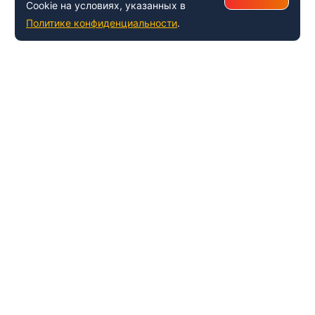
Cookie на условиях, указанных в
Политике конфиденциальности
.
+7 (495) 150-54-53
Многоканальный
8 (800) 500-41-35
ИНФОРМАЦИЯ О ЦЕНТРЕ
О компании
Наши успехи и достижения