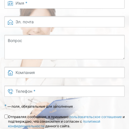
Имя
*
Эл. почта
Вопрос
Компания
Телефон
*
*
—
поля, обязательные для заполнения
Отправляя сообщение, я принимаю
пользовательское соглашение
и
подтверждаю, что ознакомлен и согласен с
политикой
конфиденциальности
данного сайта.