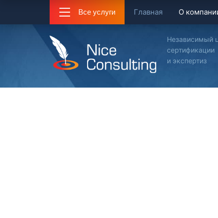
Главная
О компани
Все услуги
Независимый 
сертификации
и экспертиз