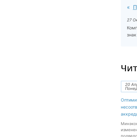
П
27 О
Комп
знак
Чит
20 Ап
Поне
Оптими
несоот
аккред
Минэкон
изменен
подведо