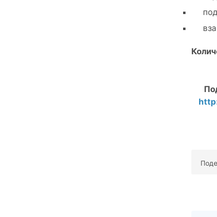
под
вза
Колич
По
http
Поде