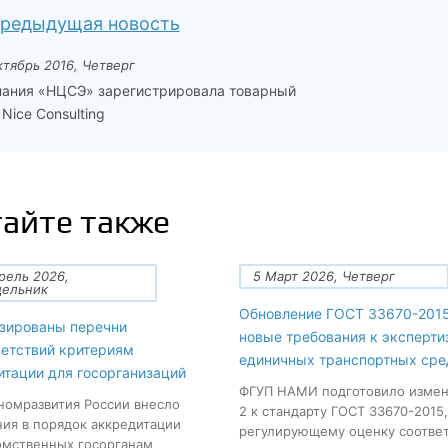
редыдущая новость
ктябрь 2016, Четверг
ания «НЦСЭ» зарегистрировала товарный
 Nice Consulting
айте также
рель 2026,
5 Март 2026, Четверг
дельник
Обновление ГОСТ 33670-2015
зированы перечни
новые требования к эксперти
ветствий критериям
единичных транспортных сре
итации для госорганизаций
ФГУП НАМИ подготовило изме
омразвития России внесло
2 к стандарту ГОСТ 33670-2015,
ия в порядок аккредитации
регулирующему оценку соотве
мственных госорганам