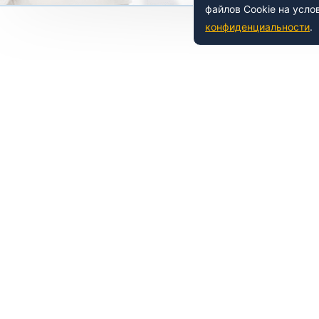
файлов Cookie на усло
конфиденциальности
.
 150-54-53
8 (800) 500-41-35
ьный
Е
НАШИ УСЛУГИ
азовательной организации
Лабораториям
азовательные услуги
Образовательные услуги
а товарный знак
Сертификация
иката
Системы менеджмента
абораторий
Лицензирование
Лицензия на пассажирские
перевозки