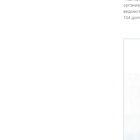
организ
ведомст
134 допо