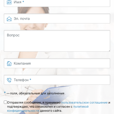
Имя
*
Эл. почта
Вопрос
Компания
Телефон
*
*
—
поля, обязательные для заполнения
Отправляя сообщение, я принимаю
пользовательское соглашение
и
подтверждаю, что ознакомлен и согласен с
политикой
конфиденциальности
данного сайта.