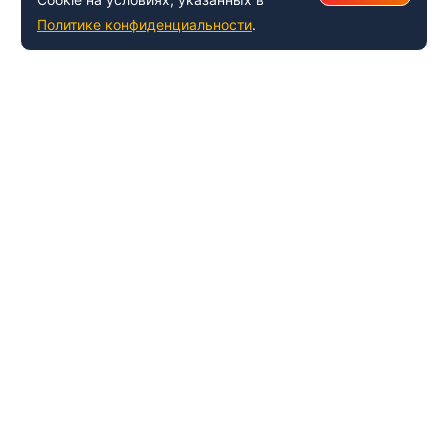
Политике конфиденциальности
.
+7 (495) 150-54-53
Многоканальный
8 (800) 500-41-35
ИНФОРМАЦИЯ О ЦЕНТРЕ
О компании
Наши успехи и достижения