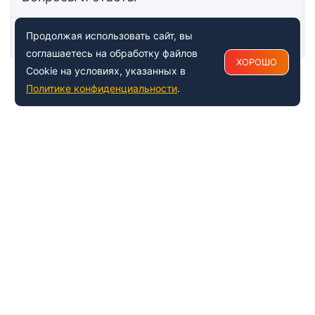
Статьи
Продолжая использовать сайт, вы
соглашаетесь на обработку файлов
ХОРОШО
Cookie на условиях, указанных в
Политике конфиденциальности
.
+7 (495) 150-54-53
Многоканальный
8 (800) 500-41-35
ИНФОРМАЦИЯ О ЦЕНТРЕ