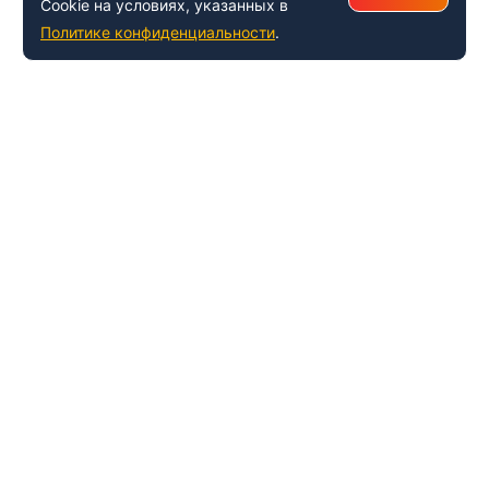
Cookie на условиях, указанных в
Политике конфиденциальности
.
+7 (495) 150-54-53
Многоканальный
8 (800) 500-41-35
ИНФОРМАЦИЯ О ЦЕНТРЕ
О компании
Наши успехи и достижения