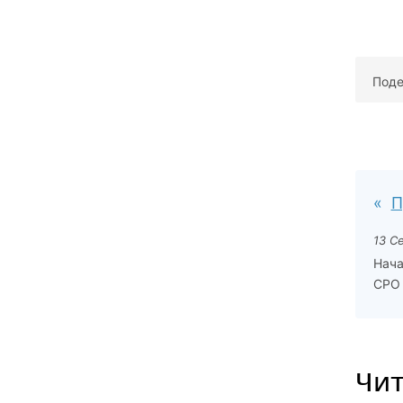
Поде
П
13 С
Нача
СРО
Чит