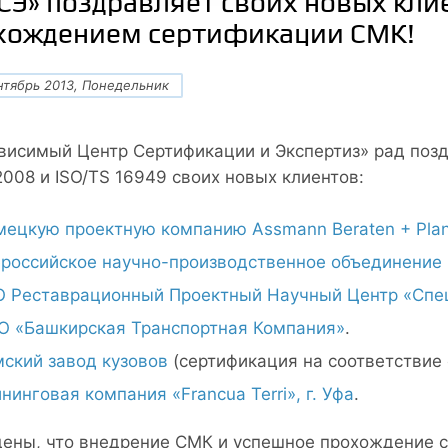
СЭ» поздравляет своих новых кли
хождением сертификации СМК!
нтябрь 2013, Понедельник
висимый Центр Сертификации и Экспертиз» рад позд
2008 и ISO/TS 16949 своих новых клиентов:
ецкую проектную компанию Assmann Beraten + Pla
российское научно-производственное объединение
 Реставрационный Проектный Научный Центр «Специ
О «Башкирская Транспортная Компания»
.
ский завод кузовов
(сертификация на соответствие 
нинговая компания «Francua Terri», г. Уфа
.
ены, что внедрение СМК и успешное прохождение с