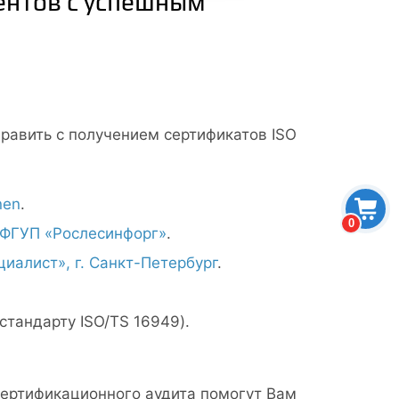
ентов с успешным
равить с получением сертификатов ISO
nen
.
0
 ФГУП «Рослесинфорг»
.
алист», г. Санкт-Петербург
.
стандарту ISO/TS 16949).
ертификационного аудита помогут Вам