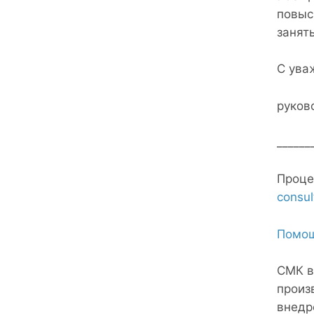
повыс
занят
С ува
руков
______
Проце
consul
Помощ
СМК в
произ
внедр