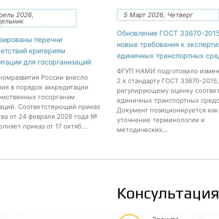
рель 2026,
5 Март 2026, Четверг
дельник
Обновление ГОСТ 33670-2015
зированы перечни
новые требования к эксперти
ветствий критериям
единичных транспортных сре
итации для госорганизаций
ФГУП НАМИ подготовило изме
омразвития России внесло
2 к стандарту ГОСТ 33670-2015,
ия в порядок аккредитации
регулирующему оценку соотве
мственных госорганам
единичных транспортных средс
аций. Соответствующий приказ
Документ позиционируется как
ва от 24 февраля 2026 года №
уточнение терминологии и
лняет приказ от 17 октяб...
методических...
Консультация