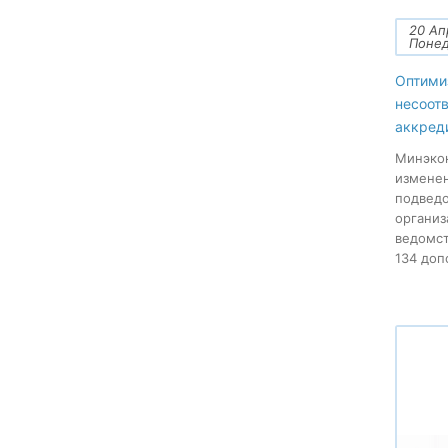
20 Ап
Поне
Оптими
несоот
аккред
Минэкон
изменен
подведо
организ
ведомст
134 допо