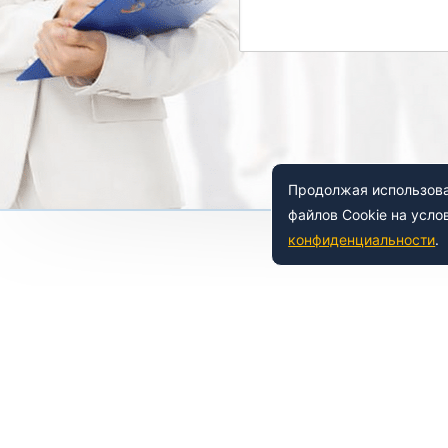
Продолжая использоват
файлов Cookie на усло
конфиденциальности
.
 150-54-53
8 (800) 500-41-35
ьный
Е
НАШИ УСЛУГИ