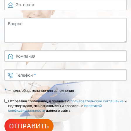
Эл. почта
Вопрос
Компания
Телефон
*
*
—
поля, обязательные для заполнения
Отправляя сообщение, я принимаю
пользовательское соглашение
и
подтверждаю, что ознакомлен и согласен с
политикой
конфиденциальности
данного сайта.
ОТПРАВИТЬ