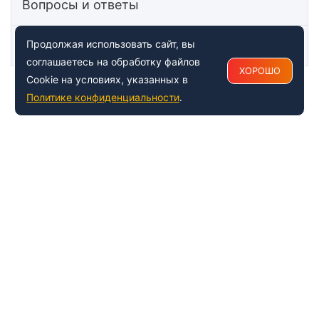
Вопросы и ответы
Статьи
Продолжая использовать сайт, вы
соглашаетесь на обработку файлов
ХОРОШО
Cookie на условиях, указанных в
Политике конфиденциальности
.
+7 (495) 150-54-53
Многоканальный
8 (800) 500-41-35
ИНФОРМАЦИЯ О ЦЕНТРЕ