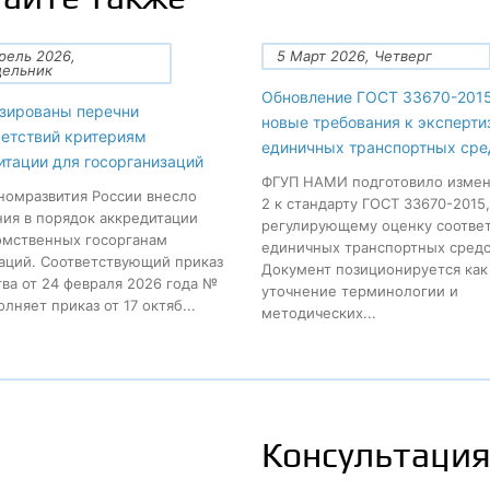
рель 2026,
5 Март 2026, Четверг
дельник
Обновление ГОСТ 33670-2015
зированы перечни
новые требования к эксперти
ветствий критериям
единичных транспортных сре
итации для госорганизаций
ФГУП НАМИ подготовило изме
омразвития России внесло
2 к стандарту ГОСТ 33670-2015,
ия в порядок аккредитации
регулирующему оценку соотве
мственных госорганам
единичных транспортных средс
аций. Соответствующий приказ
Документ позиционируется как
ва от 24 февраля 2026 года №
уточнение терминологии и
лняет приказ от 17 октяб...
методических...
Консультация