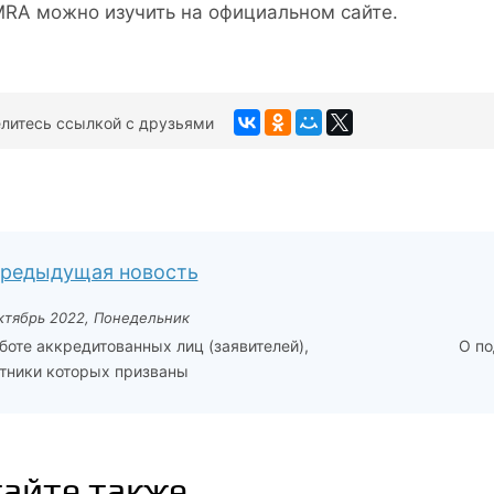
MRA можно изучить на официальном сайте.
литесь ссылкой с друзьями
редыдущая новость
ктябрь 2022, Понедельник
боте аккредитованных лиц (заявителей),
О по
тники которых призваны
айте также