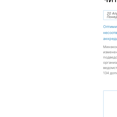
20 Ап
Поне
Оптими
несоот
аккред
Минэкон
изменен
подведо
организ
ведомст
134 допо