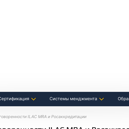
Сертификация
Системы менджмента
Обра
говоренности ILAC MRA и Росаккредитации