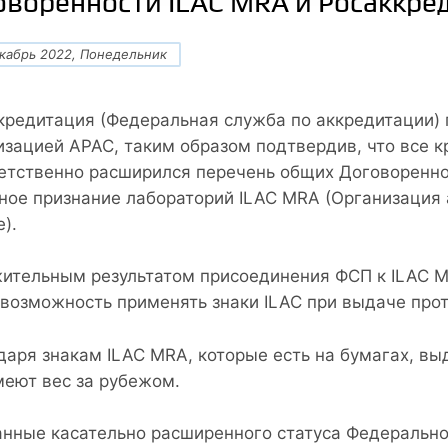
оворенности ILAC MRA и Росаккре
кабрь 2022, Понедельник
кредитация (Федеральная служба по аккредитации) 
изацией АРАС, таким образом подтвердив, что все 
етственно расширился перечень общих Договореннос
ное признание лабораторий ILAC MRA (Организация
).
ительным результатом присоединения ФСП к ILAC M
 возможность применять знаки ILAC при выдаче про
даря знакам ILAC MRA, которые есть на бумагах, вы
меют вес за рубежом.
анные касательно расширенного статуса Федерально