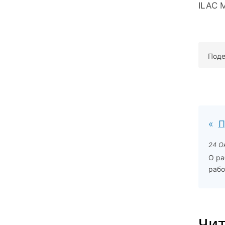
ILAC 
Поде
П
24 О
О ра
рабо
Чит