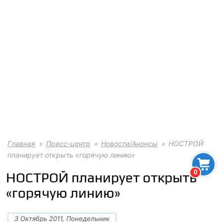
Главная
Пресс-центр
Новости/Анонсы
НОСТРОЙ
планирует открыть «горячую линию»
0
НОСТРОЙ планирует открыть
«горячую линию»
3 Октябрь 2011, Понедельник