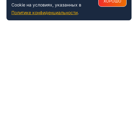
ХОРОШО
Cookie на условиях, указанных в
Политике конфиденциальности
.
+7 (495) 150-54-53
Многоканальный
8 (800) 500-41-35
ИНФОРМАЦИЯ О ЦЕНТРЕ
О компании
Наши успехи и достижения